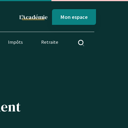
L'
Académi
e
Mon espace
Impôts
Retraite
ment