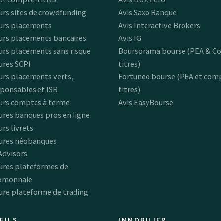
urs sites de crowdfunding
Avis Saxo Banque
urs placements
Avis Interactive Brokers
urs placements bancaires
Avis IG
urs placements sans risque
Boursorama bourse (PEA & C
ures SCPI
titres)
urs placements verts,
Fortuneo bourse (PEA et com
ponsables et ISR
titres)
urs comptes à terme
Avis EasyBourse
ures banques pros en ligne
urs livrets
eures néobanques
Advisors
ures plateformes de
omonnaie
ure plateforme de trading
EILS
IMMOBILIER