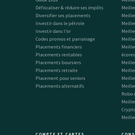
Défiscaliser & réduire ses impôts
Meille
Diversifier ses placements
Meille
Investir dans le pétrole
Meille
Investir dans l’or
Meille
Codes promos et parrainage
Meille
Placements financiers
Meille
Placements rentables
écores
Placements boursiers
Meille
Placements retraite
Meille
Placement pour seniors
Meille
Placements alternatifs
Meill
Robo 
Meille
Crypt
Meille
COMPTE ET CARTES
CONS