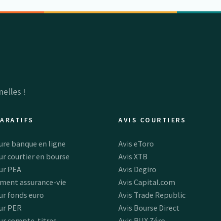
elles !
ARATIFS
AVIS COURTIERS
ure banque en ligne
Avis eToro
ur courtier en bourse
Avis XTB
ur PEA
Avis Degiro
ment assurance-vie
Avis Capital.com
ur fonds euro
Avis Trade Republic
ur PER
Avis Bourse Direct
ur compte-titres
Avis BUX Zéro