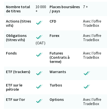
Nombre total
10 000
Places boursières
7 +
de titres
+
/ pays
Actions (titres
CFD
Avec l’offre
vifs)
TradeBox
Obligations
Forex
Avec l’offre
(titres vifs)
TradeBox
(OAT)
Fonds
Futures
Avec l’offre
(Contrats à
TradeBox
terme)
ETF (trackers)
Warrants
ETF sur le
Turbos
pétrole
ETF sur l’or
Options
Avec l’offre
TradeBox