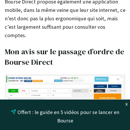
Bourse Direct propose également une application
mobile, dans la même veine que leur site internet, ce
n’est donc pas la plus ergonomique qui soit, mais
c’est largement suffisant pour consulter vos
comptes.
Mon avis sur le passage d’ordre de
Bourse Direct
x
Passage d’ordre sur le PEA Bourse Direct : Étape 1 sur un
ETF
Offert : le guide en 5 vidéos pour se lancer en
immobilier
Bourse