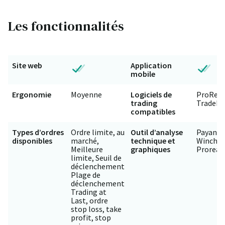
Les fonctionnalités
Site web
Application
mobile
Ergonomie
Moyenne
Logiciels de
ProReal
trading
TradeBo
compatibles
Types d’ordres
Ordre limite, au
Outil d’analyse
Payants,
disponibles
marché,
technique et
Winchar
Meilleure
graphiques
Proreal
limite, Seuil de
déclenchement
Plage de
déclenchement
Trading at
Last, ordre
stop loss, take
profit, stop