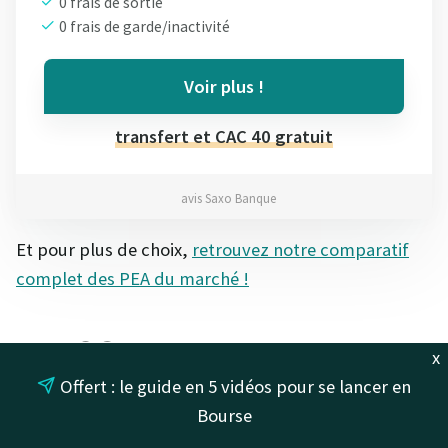
0 frais de sortie
0 frais de garde/inactivité
Voir plus !
transfert et CAC 40 gratuit
avis Saxo Banque
Et pour plus de choix,
retrouvez notre comparatif
complet des PEA du marché !
Les SCPI : pour un
x
Offert : le guide en 5 vidéos pour se lancer en
complément de retraite
Bourse