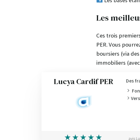
Les bases étan
Les meilleu
Ces trois premier
PER. Vous pourrez
boursiers (via de
immobiliers (ave
Lucya Cardif PER
Des fr
Fon
Ver
avis L