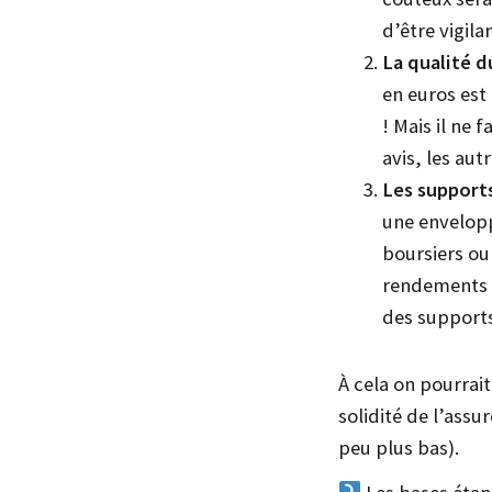
d’être vigila
La qualité d
en euros est 
! Mais il ne
avis, les aut
Les support
une envelop
boursiers ou
rendements s
des supports
À cela on pourrait
solidité de l’assur
peu plus bas).