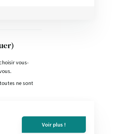
uer)
choisir vous-
vous.
toutes ne sont
Voir plus !