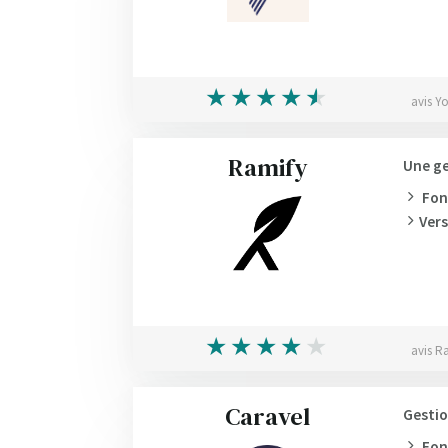
avis Y
Ramify
Une ge
Fon
Ver
avis R
Caravel
Gestio
Fon