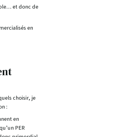
ble… et donc de
mercialisés en
ent
els choisir, je
on :
nnent en
 qu’un PER
t donc primordial