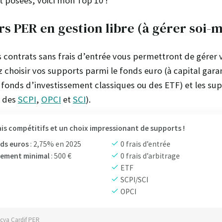
t posées, voici mon Top 10 !
rs PER en gestion libre (à gérer soi
s contrats sans frais d’entrée vous permettront de gére
 choisir vos supports parmi le fonds euro (à capital garan
s fonds d’investissement classiques ou des ETF) et les su
c des
SCPI
,
OPCI
et
SCI
).
ais compétitifs et un choix impressionant de supports !
ds euros
: 2,75% en 2025
0 frais d’entrée
sement minimal
: 500 €
0 frais d’arbitrage
ETF
SCPI/SCI
OPCI
ucya Cardif PER