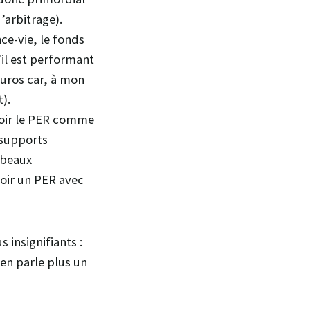
d’arbitrage).
nce-vie, le fonds
’il est performant
euros car, à mon
).
 voir le PER comme
 supports
 beaux
voir un PER avec
 insignifiants :
j’en parle plus un