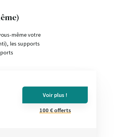
-même)
r vous-même votre
ti), les supports
pports
Voir plus !
100 € offerts