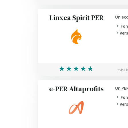
Linxea Spirit PER
Un exc
Fon
Ver
avis Li
e-PER Altaprofits
Un PER
Fon
Ver