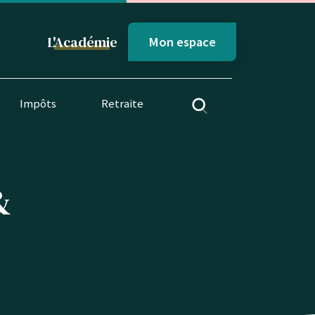
L'
Académi
e
Mon espace
Impôts
Retraite
&