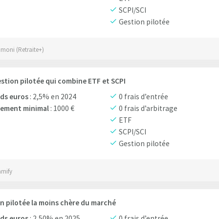
SCPI/SCI
Gestion pilotée
omoni (Retraite+)
stion pilotée qui combine ETF et SCPI
ds euros
: 2,5% en 2024
0 frais d’entrée
sement minimal
: 1000 €
0 frais d’arbitrage
ETF
SCPI/SCI
Gestion pilotée
amify
n pilotée la moins chère du marché
ds euros
: 2,50% en 2025
0 frais d’entrée