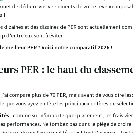
rmet de déduire vos versements de votre revenu imposa
s !
es dizaines et des dizaines de PER sont actuellement com
p d’entre eux sont à éviter.
 le meilleur PER ? Voici notre comparatif 2026 !
eurs PER : le haut du classem
j’ai comparé plus de 70 PER, mais avant de vous dire lesqu
ile que vous ayez en tête les principaux critères de sélecti
mités
: comme sur n’importe quel placement, les frais vie
es performances. Ne tombez pas dans le piège de croire
a
de facto
de meilleure qualité ; c’est tout l’inverse ! Il es