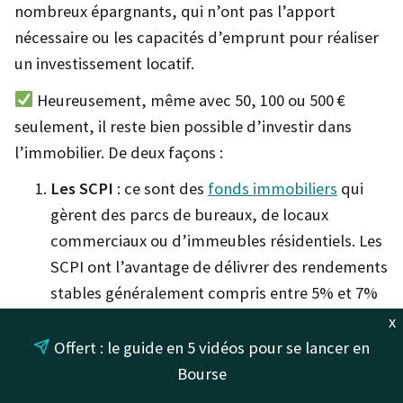
nombreux épargnants, qui n’ont pas l’apport
nécessaire ou les capacités d’emprunt pour réaliser
un investissement locatif.
Heureusement, même avec 50, 100 ou 500 €
seulement, il reste bien possible d’investir dans
l’immobilier. De deux façons :
Les SCPI
: ce sont des
fonds immobiliers
qui
gèrent des parcs de bureaux, de locaux
commerciaux ou d’immeubles résidentiels. Les
SCPI ont l’avantage de délivrer des rendements
stables généralement compris entre 5% et 7%
par an.
x
Le crowdfunding immobilier
: certaines
Offert : le guide en 5 vidéos pour se lancer en
plateformes de financement participatif sont
Bourse
spécialisées dans l’immobilier. C’est le cas de