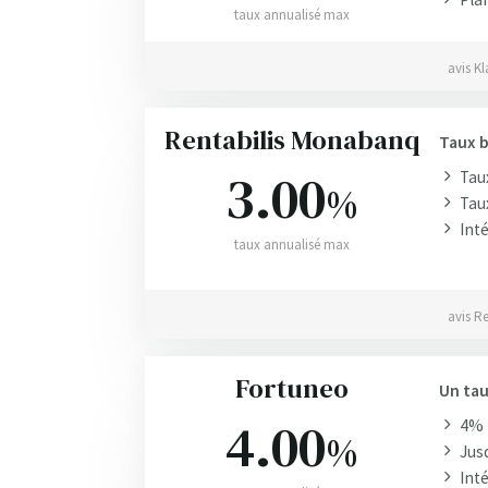
taux annualisé max
avis Kl
Rentabilis Monabanq
Taux b
3.00
Tau
%
Taux
Inté
taux annualisé max
avis R
Fortuneo
Un tau
4.00
4% 
%
Jusq
Inté