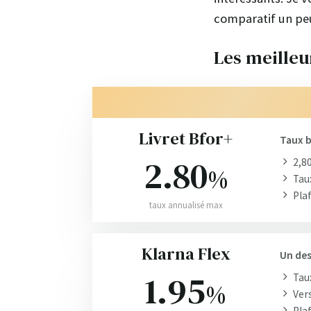
comparatif un pe
Les meilleu
Livret Bfor+
Taux b
2.80
2,8
%
Tau
Plaf
taux annualisé max
Klarna Flex
Un des
1.95
Taux
%
Ver
Plaf