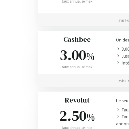
taux annualisé max
avis F
Cashbee
Un des
3.00
3,0
%
Jusq
Inté
taux annualisé max
avis C
Revolut
Le seu
2.50
Taux
%
Taux
abonn
taux annualisé max