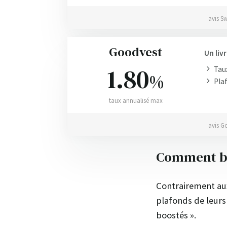
avis S
Goodvest
Un liv
1.80
Taux
%
Plaf
taux annualisé max
avis G
Comment bie
Contrairement aux 
plafonds de leurs 
boostés ».