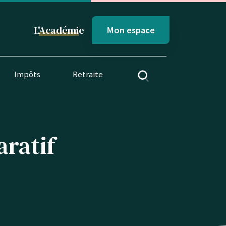
L'
Académi
e
Mon espace
Impôts
Retraite
aratif