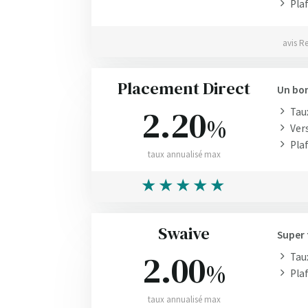
Plaf
avis R
Placement Direct
Un bon
2.20
Taux
%
Ver
Plaf
taux annualisé max
Swaive
Super 
2.00
Taux
%
Plaf
taux annualisé max