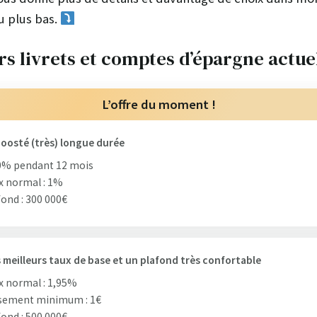
u plus bas.
rs livrets et comptes d’épargne actue
L’offre du moment !
oosté (très) longue durée
0% pendant 12 mois
x normal : 1%
ond : 300 000€
 meilleurs taux de base et un plafond très confortable
 normal : 1,95%
sement minimum : 1€
ond : 500 000€