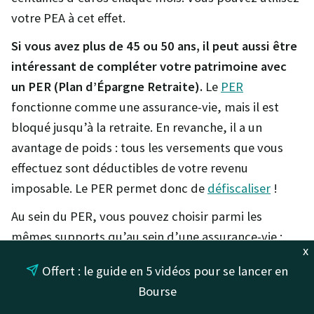
votre PEA à cet effet.
Si vous avez plus de 45 ou 50 ans, il peut aussi être
intéressant de compléter votre patrimoine avec
un PER (Plan d’Épargne Retraite).
Le
PER
fonctionne comme une assurance-vie, mais il est
bloqué jusqu’à la retraite. En revanche, il a un
avantage de poids : tous les versements que vous
effectuez sont déductibles de votre revenu
imposable. Le PER permet donc de
défiscaliser
!
Au sein du PER, vous pouvez choisir parmi les
mêmes supports qu’au sein d’une assurance-vie :
x
fonds euros à capital garanti, immobilier et bourse.
Offert : le guide en 5 vidéos pour se lancer en
Privilégiez la bourse pour vous constituer un capital
Bourse
pendant la vie active et basculez progressivement