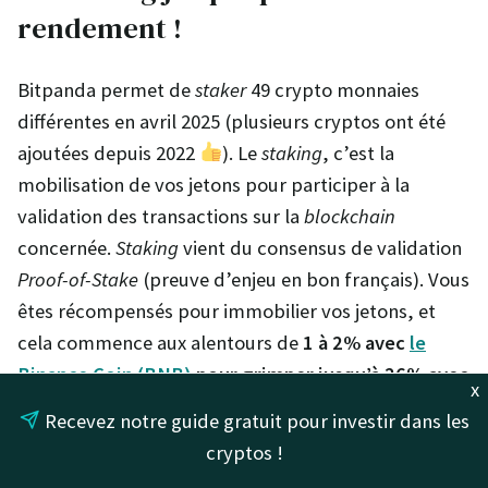
rendement !
Bitpanda permet de
staker
49 crypto monnaies
différentes en avril 2025 (plusieurs cryptos ont été
ajoutées depuis 2022
). Le
staking
, c’est la
mobilisation de vos jetons pour participer à la
validation des transactions sur la
blockchain
concernée.
Staking
vient du consensus de validation
Proof-of-Stake
(preuve d’enjeu en bon français). Vous
êtes récompensés pour immobilier vos jetons, et
cela commence aux alentours de
1 à 2% avec
le
Binance Coin (BNB)
pour grimper jusqu’à 26% avec
x
Axie Infinity Shard (AXS)
, en passant par 4 à 6%
Recevez notre guide gratuit pour investir dans les
pour
MultiversX (EGLD)
ou 9 à 12% pour
Polkadot
cryptos !
(DOT)
.