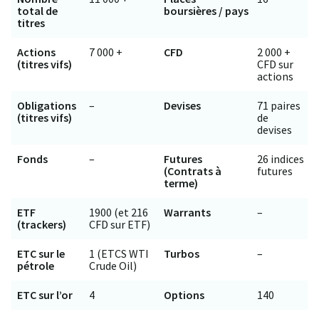
total de
boursières / pays
titres
Actions
7 000 +
CFD
2 000 +
(titres vifs)
CFD sur
actions
Obligations
–
Devises
71 paires
(titres vifs)
de
devises
Fonds
–
Futures
26 indices
(Contrats à
futures
terme)
ETF
1900 (et 216
Warrants
–
(trackers)
CFD sur ETF)
ETC sur le
1 (ETCS WTI
Turbos
–
pétrole
Crude Oil)
ETC sur l’or
4
Options
140