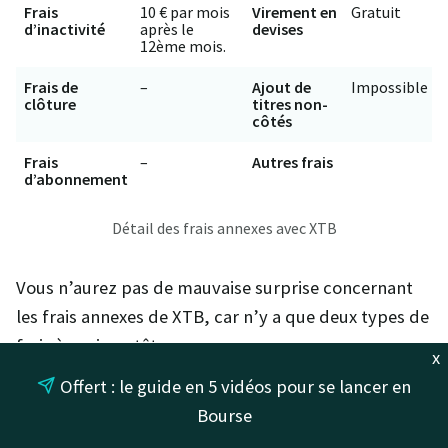
Frais
10 € par mois
Virement en
Gratuit
d’inactivité
après le
devises
12ème mois.
Frais de
–
Ajout de
Impossible
clôture
titres non-
côtés
Frais
–
Autres frais
d’abonnement
Détail des frais annexes avec XTB
Vous n’aurez pas de mauvaise surprise concernant
les frais annexes de XTB, car n’y a que deux types de
frais à avoir en tête :
x
les frais d’inactivité
: pour les éviter, il suffit de
Offert : le guide en 5 vidéos pour se lancer en
faire une transaction par an. Rien
Bourse
d’insurmontable. C’est d’ailleurs beaucoup