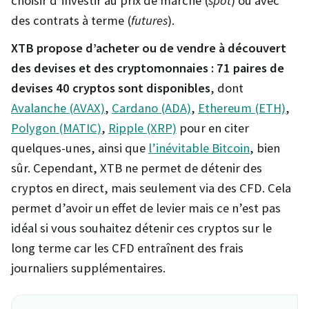
choisir d’investir au prix de marché (
spot
) ou avec
des contrats à terme (
futures
).
XTB propose d’acheter ou de vendre à découvert
des devises et des cryptomonnaies :
71 paires de
devises 40 cryptos sont disponibles
, dont
Avalanche (AVAX)
,
Cardano (ADA)
,
Ethereum (ETH)
,
Polygon (MATIC)
,
Ripple (XRP)
pour en citer
quelques-unes, ainsi que
l’inévitable Bitcoin
, bien
sûr. Cependant, XTB ne permet de détenir des
cryptos en direct, mais seulement via des CFD. Cela
permet d’avoir un effet de levier mais ce n’est pas
idéal si vous souhaitez détenir ces cryptos sur le
long terme car les CFD entraînent des frais
journaliers supplémentaires.