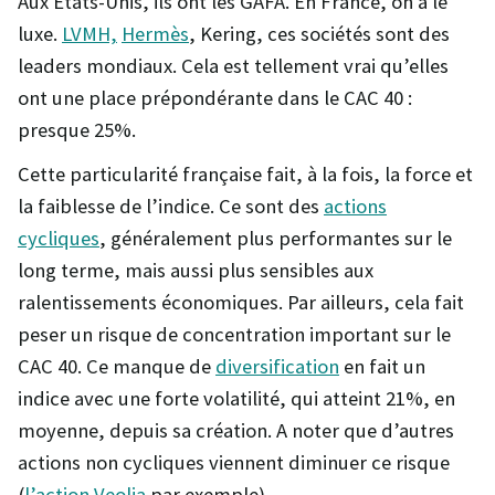
Aux États-Unis, ils ont les GAFA. En France, on a le
luxe.
LVMH,
Hermès
, Kering, ces sociétés sont des
leaders mondiaux. Cela est tellement vrai qu’elles
ont une place prépondérante dans le CAC 40 :
presque 25%.
Cette particularité française fait, à la fois, la force et
la faiblesse de l’indice. Ce sont des
actions
cycliques
, généralement plus performantes sur le
long terme, mais aussi plus sensibles aux
ralentissements économiques. Par ailleurs, cela fait
peser un risque de concentration important sur le
CAC 40. Ce manque de
diversification
en fait un
indice avec une forte volatilité, qui atteint 21%, en
moyenne, depuis sa création. A noter que d’autres
actions non cycliques viennent diminuer ce risque
(
l’action Veolia
par exemple).