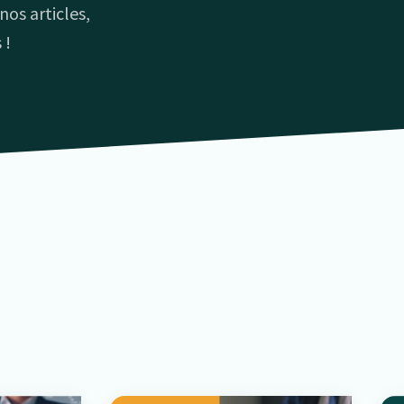
nos articles,
 !