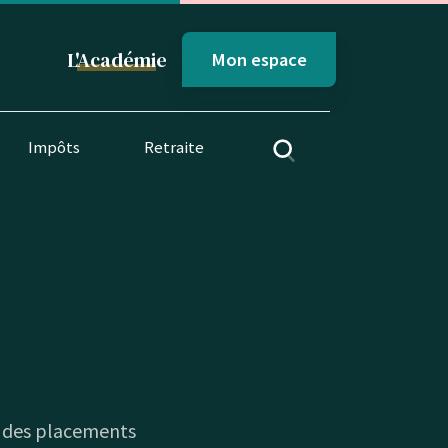
L'
Académi
e
Mon espace
Impôts
Retraite
n des placements