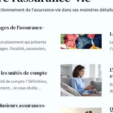
tionnement de l'assurance-vie dans ses moindres détails
ages de l'assurance-
L
t un placement qui présente
L
es : fiscalité, succession,
l
L
 les unités de compte
e
ité de compte ? Définition,
D
dement... Je vous révèle…
d
plusieurs assurances-
Q