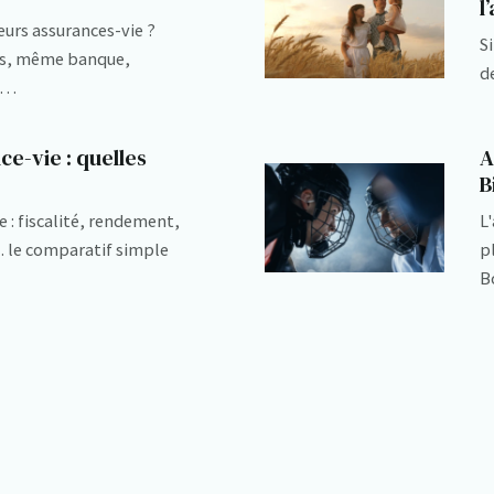
l
eurs assurances-vie ?
S
s, même banque,
d
70…
e-vie : quelles
A
B
e : fiscalité, rendement,
L
… le comparatif simple
p
B