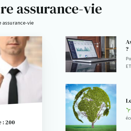
tre assurance-vie
e assurance-vie
As
?
Po
ET
Le
éc
 : 200