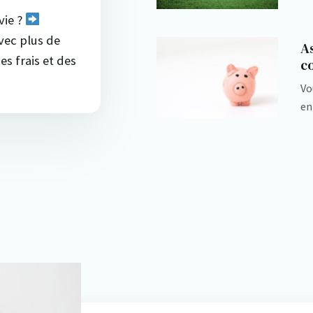
vie ?
vec plus de
As
es frais et des
co
Vo
en