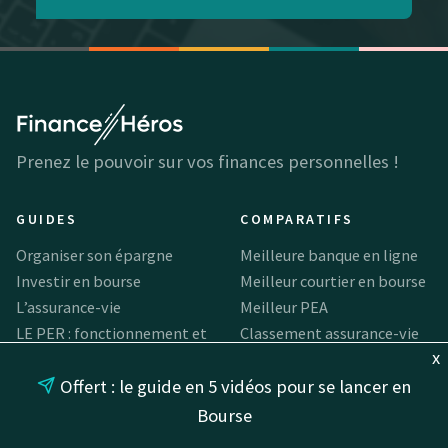
Prenez le pouvoir sur vos finances personnelles !
GUIDES
COMPARATIFS
Organiser son épargne
Meilleure banque en ligne
Investir en bourse
Meilleur courtier en bourse
L’assurance-vie
Meilleur PEA
LE PER : fonctionnement et
Classement assurance-vie
x
fiscalité
Meilleur fonds euro
Offert : le guide en 5 vidéos pour se lancer en
Qu’est-ce qu’un ETF ?
Meilleur PER
Comment acheter des
Meilleur compte-titres
Bourse
actions ? Guide 2026
Meilleurs sites de