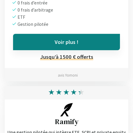
0 frais d’entrée
0 frais d’arbitrage
ETF
Gestion pilotée
Voir plus !
Jusqu’à 1500 € offerts
avis Yomoni
Ramify
Une gestion pilotée qui intègre ETF, SCPI et private equity