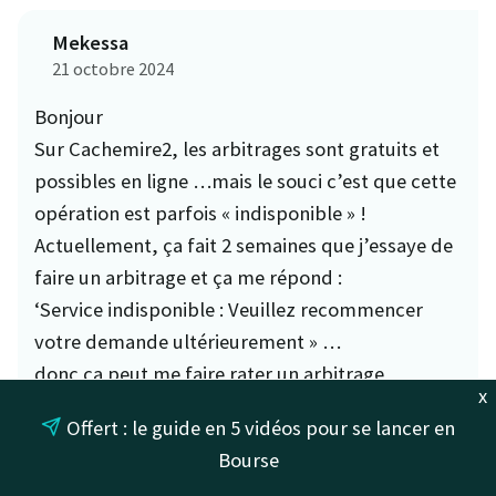
Mekessa
21 octobre 2024
Bonjour
Sur Cachemire2, les arbitrages sont gratuits et
possibles en ligne …mais le souci c’est que cette
opération est parfois « indisponible » !
Actuellement, ça fait 2 semaines que j’essaye de
faire un arbitrage et ça me répond :
‘Service indisponible : Veuillez recommencer
votre demande ultérieurement » …
donc ça peut me faire rater un arbitrage
x
intéressant qui ne le sera plus dans 15 jours ! Je
Offert : le guide en 5 vidéos pour se lancer en
laisse un message sur le site de la Banque
Bourse
Postale et j’ai une réponse assez rapide me