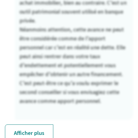
achat immobilier, bien au contraire. C’est un
outil patrimonial souvent utilisé en banque
privée.
Néanmoins attention, cette avance ne peut
être considérée comme de l’apport
personnel car c’est en réalité une dette. Elle
peut ainsi rentrer dans votre taux
d’endettement et potentiellement vous
empêcher d’obtenir un autre financement.
C’est peut-être ce qu’a voulu exprimer le
second conseiller si vous envisagiez cette
avance comme apport personnel.
Afficher plus