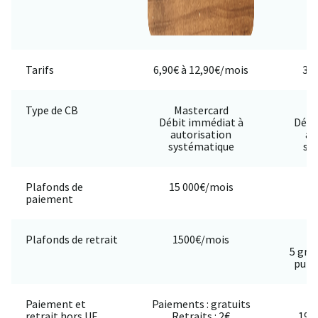
Tarifs
6,90€ à 12,90€/mois
3€ 
Type de CB
Mastercard
Débit immédiat à
Débi
autorisation
au
systématique
sy
Plafonds de
15 000€/mois
3
paiement
Plafonds de retrait
1500€/mois
2
5 gra
puis 
Paiement et
Paiements : gratuits
Pa
retrait hors UE
Retraits : 2€
1% 