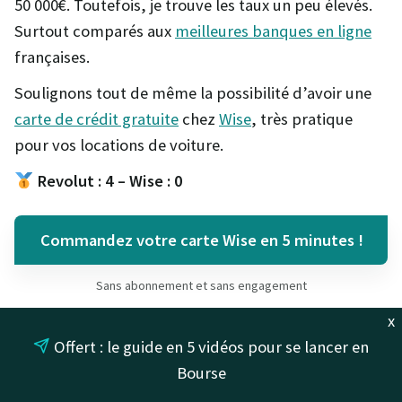
50 000€. Toutefois, je trouve les taux un peu élevés.
Surtout comparés aux
meilleures banques en ligne
françaises.
Soulignons tout de même la possibilité d’avoir une
carte de crédit gratuite
chez
Wise
, très pratique
pour vos locations de voiture.
Revolut : 4 –
Wise
: 0
Commandez votre carte Wise en 5 minutes !
Sans abonnement et sans engagement
x
Offert : le guide en 5 vidéos pour se lancer en
Revolut ou Wise :
Bourse