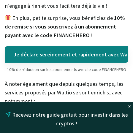
n’engage à rien et vous facilitera déjà la vie !
En plus, petite surprise, vous bénéficiez de
10%
de remise si vous souscrivez à un abonnement
payant avec le code FINANCEHERO
!
Je déclare sereinement et rapidement avec Walti
10% de réduction sur les abonnements avec le code FINANCEHERO
À noter également que depuis quelques temps, les
services proposés par Waltio se sont enrichis, avec
notamment :
x
Un suivi de portefeuille
, qui agrège les
Recevez notre guide gratuit pour investir dans les
données de vos différentes plateformes crypto
cryptos !
(centralisées et décentralisées)