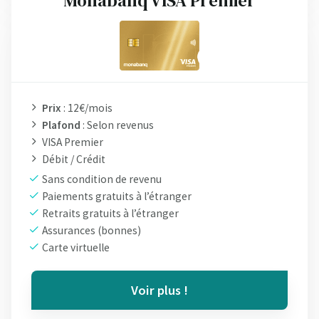
Monabanq VISA Premier
Prix
: 12€/mois
Plafond
: Selon revenus
VISA Premier
Débit / Crédit
Sans condition de revenu
Paiements gratuits à l’étranger
Retraits gratuits à l’étranger
Assurances (bonnes)
Carte virtuelle
Voir plus !