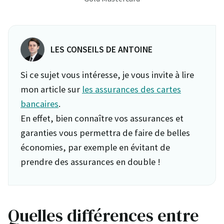
LES CONSEILS DE ANTOINE
Si ce sujet vous intéresse, je vous invite à lire
mon article sur
les assurances des cartes
bancaires
.
En effet, bien connaître vos assurances et
garanties vous permettra de faire de belles
économies, par exemple en évitant de
prendre des assurances en double !
Quelles différences entre