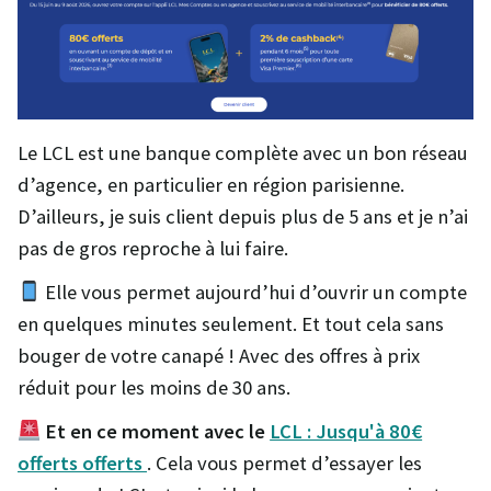
Le LCL est une banque complète avec un bon réseau
d’agence, en particulier en région parisienne.
D’ailleurs, je suis client depuis plus de 5 ans et je n’ai
pas de gros reproche à lui faire.
Elle vous permet aujourd’hui d’ouvrir un compte
en quelques minutes seulement. Et tout cela sans
bouger de votre canapé ! Avec des offres à prix
réduit pour les moins de 30 ans.
Et en ce moment avec le
LCL : Jusqu'à 80€
offerts offerts
. Cela vous permet d’essayer les