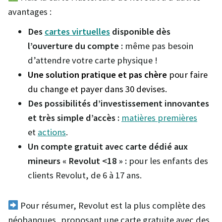
avantages :
Des
cartes virtuelles
disponible dès
l’ouverture du compte :
même pas besoin
d’attendre votre carte physique !
Une solution pratique et pas chère
pour faire
du change et payer dans 30 devises.
Des possibilités d’investissement innovantes
et très simple d’accès :
matières premières
et
actions
.
Un compte gratuit avec carte dédié aux
mineurs « Revolut <18 » :
pour les enfants des
clients Revolut, de 6 à 17 ans.
Pour résumer, Revolut est la plus complète des
néobanques, proposant une carte gratuite avec des