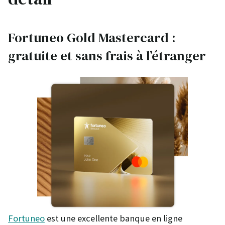
Fortuneo Gold Mastercard :
gratuite et sans frais à l’étranger
Fortuneo
est une excellente banque en ligne