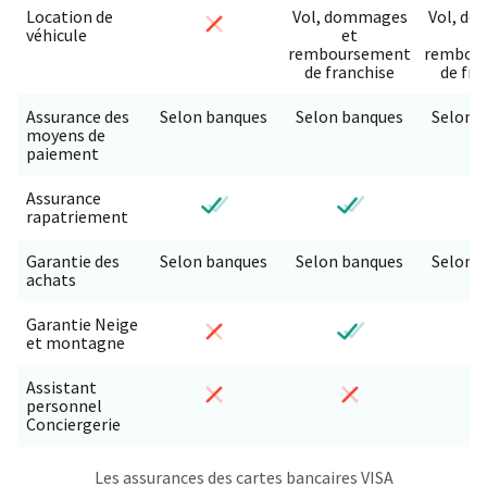
Location de
Vol, dommages
Vol, d
véhicule
et
e
remboursement
rembou
de franchise
de fra
Assurance des
Selon banques
Selon banques
Selon 
moyens de
paiement
Assurance
rapatriement
Garantie des
Selon banques
Selon banques
Selon 
achats
Garantie Neige
et montagne
Assistant
personnel
Conciergerie
Les assurances des cartes bancaires VISA