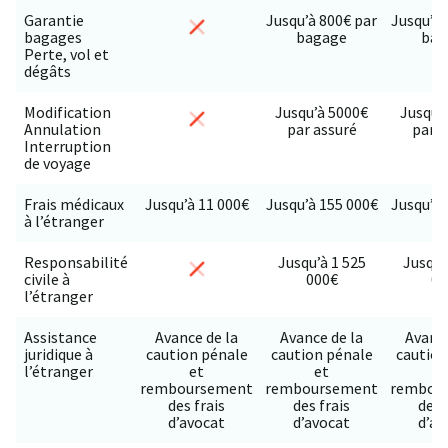
Garantie
Jusqu’à 800€ par
Jusqu’à 
bagages
bagage
bag
Perte, vol et
dégâts
Modification
Jusqu’à 5000€
Jusqu’
Annulation
par assuré
par a
Interruption
de voyage
Frais médicaux
Jusqu’à 11 000€
Jusqu’à 155 000€
Jusqu’à 
à l’étranger
Responsabilité
Jusqu’à 1 525
Jusqu’
civile à
000€
00
l’étranger
Assistance
Avance de la
Avance de la
Avance
juridique à
caution pénale
caution pénale
caution
l’étranger
et
et
e
remboursement
remboursement
rembou
des frais
des frais
des 
d’avocat
d’avocat
d’av