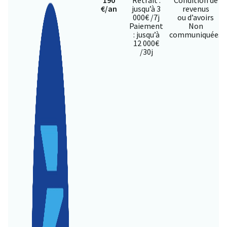
€/an
jusqu’à 3
revenus
000€ /7j
ou d’avoirs
Paiement
Non
: jusqu’à
communiquées
12 000€
/30j