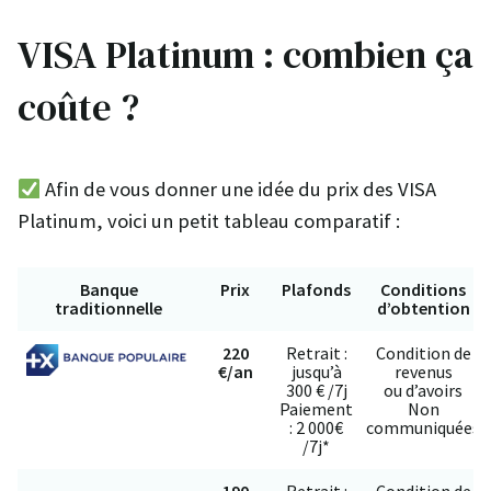
VISA Platinum : combien ça
coûte ?
Afin de vous donner une idée du prix des VISA
Platinum, voici un petit tableau comparatif :
Banque
Prix
Plafonds
Conditions
traditionnelle
d’obtention
220
Retrait :
Condition de
€/an
jusqu’à
revenus
300 € /7j
ou d’avoirs
Paiement
Non
: 2 000€
communiquées
/7j*
190
Retrait :
Condition de