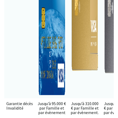
Garantie décès
Jusqu’à 95.000 €
Jusqu’à 310.000
Jusqu’à
Invalidité
par Famille et
€ par Famille et
€ par Fa
par évènement
par évènement.
par évè