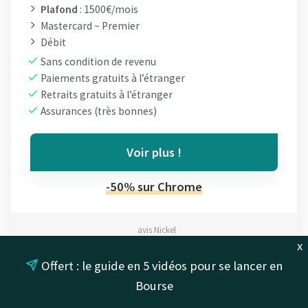
Plafond
: 1500€/mois
Mastercard ~ Premier
Débit
Sans condition de revenu
Paiements gratuits à l’étranger
Retraits gratuits à l’étranger
Assurances (très bonnes)
Voir plus !
-50% sur Chrome
avis Nickel
x
Nickel Metal
:
la carte haut de gamme du
Offert : le guide en 5 vidéos pour se lancer en
compte Nickel est assez surprenante.
Pour
Bourse
seulement 100€ par an, sans engagement et sans