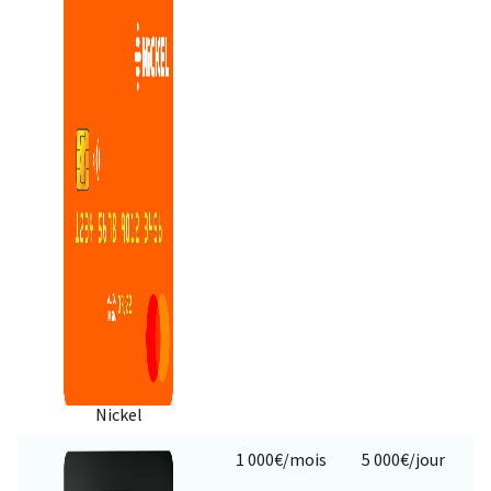
Nickel
1 000€/mois
5 000€/jour
1