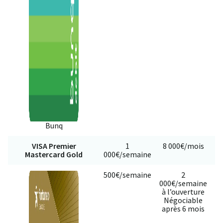
Bunq
VISA Premier
1
8 000€/mois
Mastercard Gold
000€/semaine
500€/semaine
2
000€/semaine
à l’ouverture
c
Négociable
après 6 mois