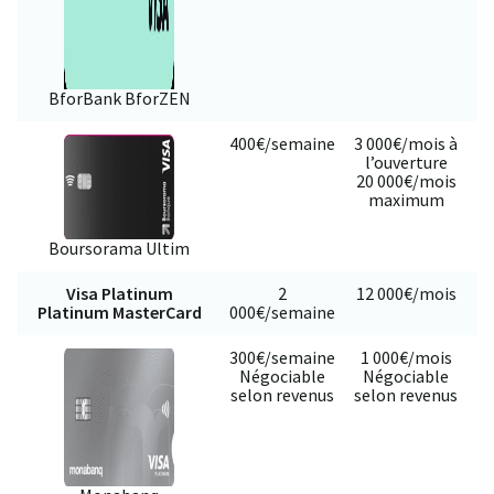
BforBank BforZEN
400€/semaine
3 000€/mois à
l’ouverture
20 000€/mois
maximum
Boursorama Ultim
Visa Platinum
2
12 000€/mois
Platinum MasterCard
000€/semaine
2
300€/semaine
1 000€/mois
Négociable
Négociable
1
selon revenus
selon revenus