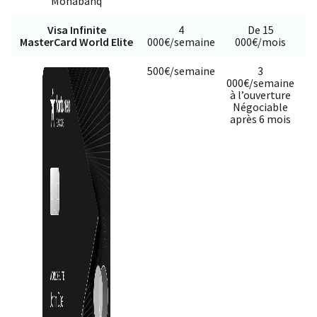
Monabanq
Visa Infinite
4
De 15
MasterCard World Elite
000€/semaine
000€/mois
500€/semaine
3
000€/semaine
à l’ouverture
c
Négociable
après 6 mois