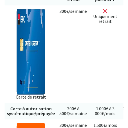
300€/semaine
Uniquement
retrait
Carte de retrait
Carte à autorisation
300€ à
1 000€ à 3
30
systématique/prépayée
500€/semaine
000€/mois
300€/semaine
1 500€/mois