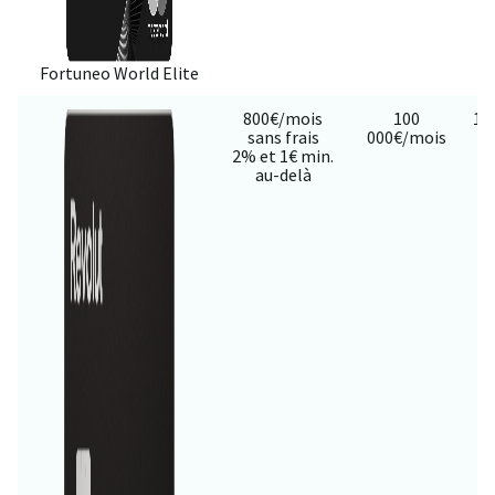
Fortuneo World Elite
800€/mois
100
16
sans frais
000€/mois
ou
2% et 1€ min.
au-delà