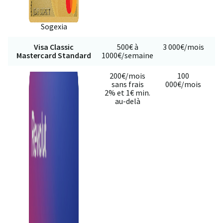
Sogexia
Visa Classic
500€ à
3 000€/mois
40
Mastercard Standard
1000€/semaine
200€/mois
100
sans frais
000€/mois
2% et 1€ min.
au-delà