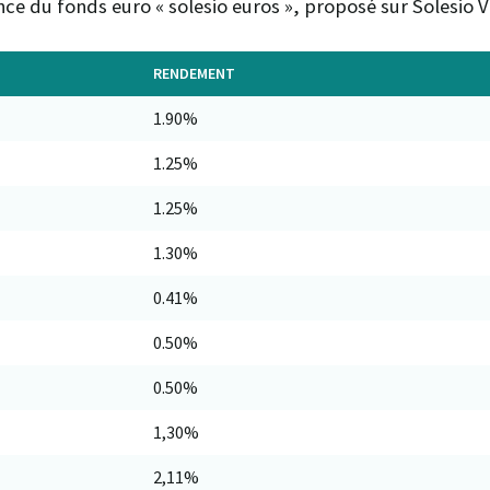
ce du fonds euro « solesio euros », proposé sur Solesio V
RENDEMENT
1.90%
1.25%
1.25%
1.30%
0.41%
0.50%
0.50%
1,30%
2,11%