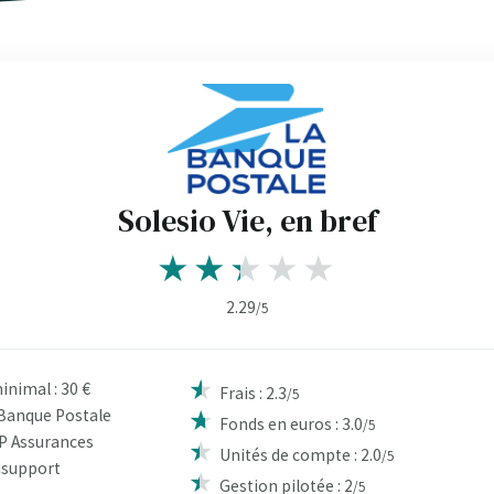
Solesio Vie, en bref
2.29
/5
nimal : 30 €
Frais : 2.3
/5
 Banque Postale
Fonds en euros : 3.0
/5
NP Assurances
Unités de compte : 2.0
/5
isupport
Gestion pilotée : 2
/5