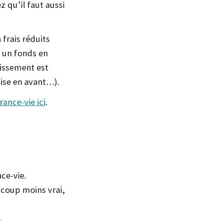
 qu’il faut aussi
frais réduits
 un fonds en
tissement est
ise en avant…).
rance-vie ici
.
nce-vie.
ucoup moins vrai,