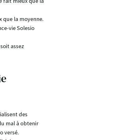
e fait mieux que la
ux que la moyenne.
nce-vie Solesio
 soit assez
ie
ialisent des
du mal à obtenir
o versé.