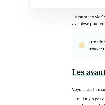
L’assurance-vie S
a analysé pour vou
Attentio
trouver 
Les avan
Voyons tout de su
Il n’y a pas 