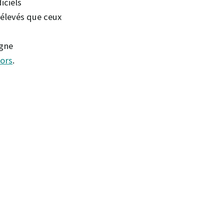
iciels
s élevés que ceux
igne
ors
.