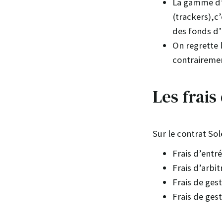
La gamme d’u
(trackers),c’
des fonds d’
On regrette 
contraireme
Les frais
Sur le contrat Sole
Frais d’entré
Frais d’arbit
Frais de ges
Frais de ges