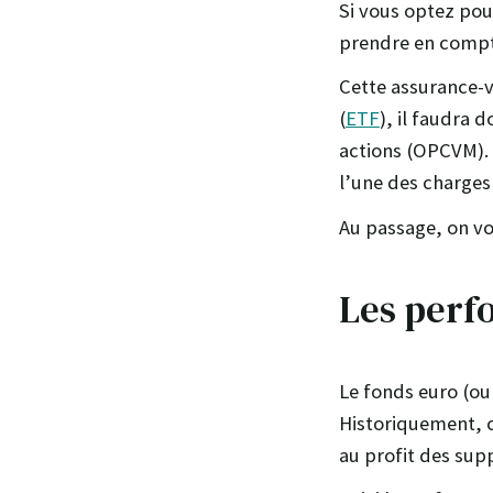
Si vous optez pou
prendre en compte
Cette assurance-v
(
ETF
), il faudra
actions (OPCVM). 
l’une des charges
Au passage, on vo
Les perf
Le fonds euro (o
Historiquement, c
au profit des sup