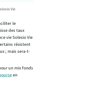
olesio Vie
iliter le
aisse des taux
ce vie Solesio Vie
ertains résistent
x ; mais sera-t-
 pour un mix fonds
 bourse
en