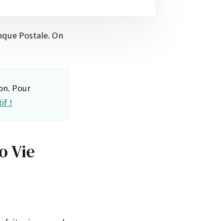
anque Postale. On
on. Pour
if !
o Vie