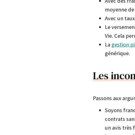
Avec des frai
moyenne de 
Avec un taux
Le versement 
Vie. Cela pe
La
gestion pi
générique.
Les inco
Passons aux argum
Soyons franc
contrats san
un avis très