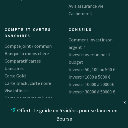
Avis assurance vie
Cachemire 2
COMPTE ET CARTES
CONSEILS
BANCAIRES
Comment investir son
Compte joint / commun
argent ?
Banque la moins chère
Investir avec un petit
Comparatif cartes
budget
bancaires
Investir 50, 100 ou 500 €
Carte Gold
Investir 1000 à 5000 €
Carte black, carte noire
Investir 10000 à 20000€
Visa infinite
Investir 30000 à 50000 €
Carte pour mineur & ado
Comment investir 100 000 €
x
Carte bancaire gratuite &
(ou plus) ? Ma stratégie
Offert : le guide en 5 vidéos pour se lancer en
Banque sans frais
Bourse
Carte bancaire pour
voyager