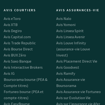
AVIS COURTIERS
AVIS ASSURANCES-VIE
Avis eToro
Avis Nalo
Avis XTB
Avis Yomoni
Avis Degiro
Avis Linxea Spirit
Avis Capital.com
Avis Linxea Avenir
Avis Trade Republic
Avis Louve Infinity
Avis Bourse Direct
(assurance-vie Louve
Avis BUX Zéro
Invest)
Avis Saxo Banque
Avis Placement Direct Vie
Avis Interactive Brokers
Avis Goodvest
Avis IG
Avis Ramify
Boursorama bourse (PEA &
Avis Assurance vie
Compte titres)
Boursorama
Fortuneo bourse (PEA et
Avis Assurance vie Fortuneo
compte-titres)
Avis sur Evolution Vie
Avis EasyBourse
Avis sur l’assurance vie Afer