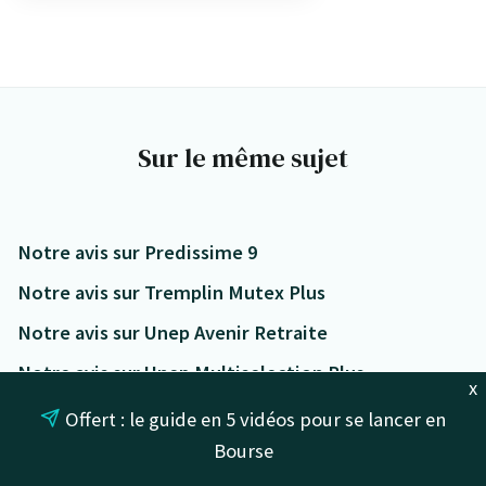
Sur le même sujet
Notre avis sur Predissime 9
Notre avis sur Tremplin Mutex Plus
Notre avis sur Unep Avenir Retraite
Notre avis sur Unep Multiselection Plus
x
Notre avis sur Batiretraite Multicompte
Offert : le guide en 5 vidéos pour se lancer en
Bourse
Notre avis sur Carissime Par Transferts