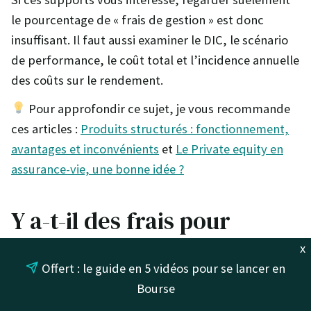
le pourcentage de « frais de gestion » est donc
insuffisant. Il faut aussi examiner le DIC, le scénario
de performance, le coût total et l’incidence annuelle
des coûts sur le rendement.
Pour approfondir ce sujet, je vous recommande
ces articles :
Produits structurés : fonctionnement,
avantages et inconvénients
et
Le Private equity en
assurance-vie, une bonne idée ?
Y a-t-il des frais pour
retirer son argent d’une
x
Offert : le guide en 5 vidéos pour se lancer en
assurance-vie ?
Bourse