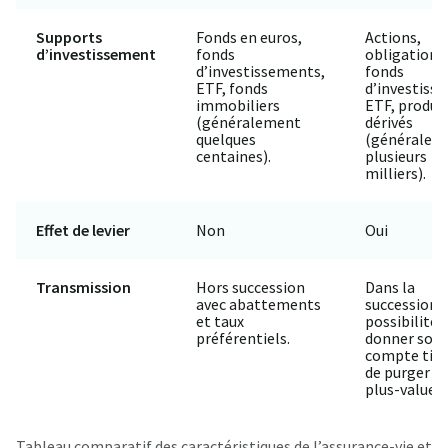
Supports
Fonds en euros,
Actions,
d’investissement
fonds
obligations
d’investissements,
fonds
ETF, fonds
d’investiss
immobiliers
ETF, produi
(généralement
dérivés
quelques
(généralem
centaines).
plusieurs
milliers).
Effet de levier
Non
Oui
Transmission
Hors succession
Dans la
avec abattements
succession,
et taux
possibilité 
préférentiels.
donner son
compte titr
de purger le
plus-values.
Tableau comparatif des caractéristiques de l’assurance-vie et