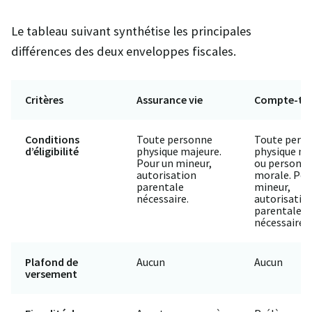
Le tableau suivant synthétise les principales
différences des deux enveloppes fiscales.
Critères
Assurance vie
Compte-tit
Conditions
Toute personne
Toute pers
d’éligibilité
physique majeure.
physique ma
Pour un mineur,
ou personn
autorisation
morale. Pou
parentale
mineur,
nécessaire.
autorisatio
parentale
nécessaire.
Plafond de
Aucun
Aucun
versement