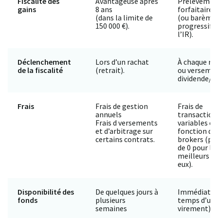
Fiscalité des
Avantageuse après
Prélèvemen
gains
8 ans
forfaitaire 
(dans la limite de
(ou barème
150 000 €).
progressif 
l’IR).
Déclenchement
Lors d’un rachat
À chaque re
de la fiscalité
(retrait).
ou versemen
dividende/c
Frais
Frais de gestion
Frais de
annuels
transaction
Frais d versements
variables en
et d’arbitrage sur
fonction de
certains contrats.
brokers (pr
de 0 pour le
meilleurs d’
eux).
Disponibilité des
De quelques jours à
Immédiate (
fonds
plusieurs
temps d’un
semaines
virement)