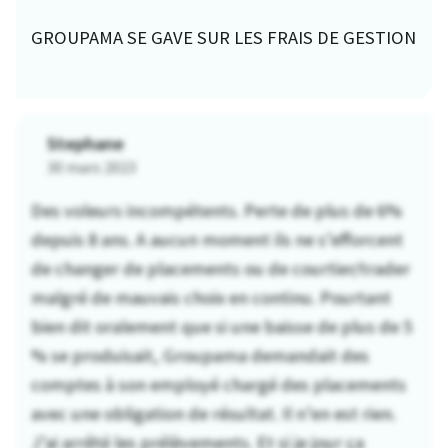
GROUPAMA SE GAVE SUR LES FRAIS DE GESTION
Stephane
30 mars 2023
Des voleurs incompétents. Perte de plus de 6%
depuis 8 ans. A aucun moment ils ne s’efforcent
de changer de placements ou de courtier/trader
malgré de mauvais choix en continu. Pourtant
bien dit oralement que si une baisse de plus de 5
% se produisait, Groupama demandait des
comptes à son employé chargé des placements
avec une obligation de résultat. Il n’en est rien.
J’ai arrêté les prélèvements. Et si je jour ça