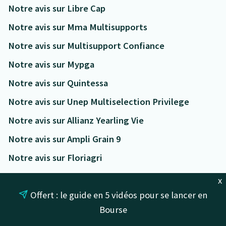
Notre avis sur Libre Cap
Notre avis sur Mma Multisupports
Notre avis sur Multisupport Confiance
Notre avis sur Mypga
Notre avis sur Quintessa
Notre avis sur Unep Multiselection Privilege
Notre avis sur Allianz Yearling Vie
Notre avis sur Ampli Grain 9
Notre avis sur Floriagri
Notre avis sur Hoche Patrimoine Evolution
x
Offert : le guide en 5 vidéos pour se lancer en
Notre avis sur Millevie Infinie
Bourse
Notre avis sur Millevie Initiale