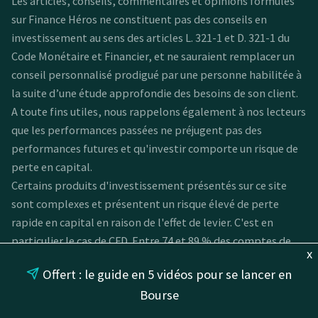
Les articles, conseils, commentaires et opinions formulés
sur Finance Héros ne constituent pas des conseils en
investissement au sens des articles L. 321-1 et D. 321-1 du
Code Monétaire et Financier, et ne sauraient remplacer un
conseil personnalisé prodigué par une personne habilitée à
la suite d’une étude approfondie des besoins de son client.
A toute fins utiles, nous rappelons également à nos lecteurs
que les performances passées ne préjugent pas des
performances futures et qu'investir comporte un risque de
perte en capital.
Certains produits d'investissement présentés sur ce site
sont complexes et présentent un risque élevé de perte
rapide en capital en raison de l'effet de levier. C'est en
particulier le cas de CFD. Entre 74 et 89 % des comptes de
x
clients de détail perdent de l'argent lors de la négociation
Offert : le guide en 5 vidéos pour se lancer en
de CFD. Vous devez vous assurer que vous comprenez
Bourse
comment les CFD fonctionnent et que vous pouvez vous
permettre de prendre le risque élevé de perdre votre argent