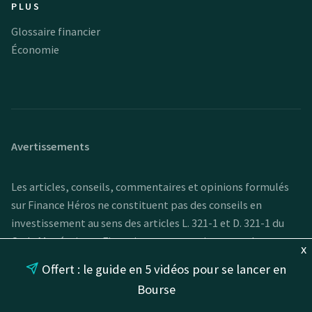
PLUS
Glossaire financier
Économie
Avertissements
Les articles, conseils, commentaires et opinions formulés
sur Finance Héros ne constituent pas des conseils en
investissement au sens des articles L. 321-1 et D. 321-1 du
Code Monétaire et Financier, et ne sauraient remplacer un
x
conseil personnalisé prodigué par une personne habilitée à
Offert : le guide en 5 vidéos pour se lancer en
la suite d’une étude approfondie des besoins de son client.
Bourse
A toute fins utiles, nous rappelons également à nos lecteurs