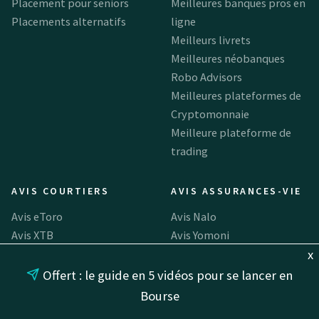
Placement pour seniors
Meilleures banques pros en
Placements alternatifs
ligne
Meilleurs livrets
Meilleures néobanques
Robo Advisors
Meilleures plateformes de
Cryptomonnaie
Meilleure plateforme de
trading
AVIS COURTIERS
AVIS ASSURANCES-VIE
Avis eToro
Avis Nalo
Avis XTB
Avis Yomoni
Avis Degiro
Avis Linxea Spirit
x
Avis Capital.com
Avis Linxea Avenir
Offert : le guide en 5 vidéos pour se lancer en
Avis Trade Republic
Avis Louve Infinity
Bourse
Avis Bourse Direct
(assurance-vie Louve