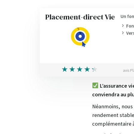
Placement-direct Vie
Un fon
Fon
Ver
avis P
L’assurance v
conviendra au pl
Néanmoins, nous 
rendement stable 
complémentaire à l