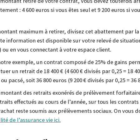
 montant retiré de votre contrat, vous devez toutefois arr
tement : 4 600 euros si vous êtes seul et 9 200 euros si vo
montant maximum à retirer, divisez cet abattement par la
tte information est disponible sur votre relevé de situati
 ou en vous connectant à votre espace client.
otre exemple, un contrat composé de 25% de gains perm
tuer un retrait de 18 400 € (4 600 € divisés par 0,25 = 18 40
 ou pacsé, soit 36 800 euros (9 200 € divisés par 0,25 = 36 
montant des retraits exonérés de prélèvement forfaitair
raits effectués au cours de l’année, sur tous les contrats 
t rachat reste soumis aux prélèvements sociaux. On vous d
alité de l’assurance vie ici.