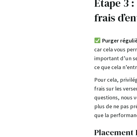
Étape 3 :
frais d’e
Purger réguliè
car cela vous perm
important d’un se
ce que cela n’ent
Pour cela, privil
frais sur les vers
questions, nous v
plus de ne pas pré
que la performa
Placement D