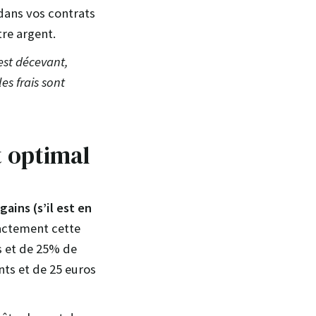
 dans vos contrats
tre argent.
est décevant,
es frais sont
t optimal
ins (s’il est en
xactement cette
s et de 25% de
nts et de 25 euros