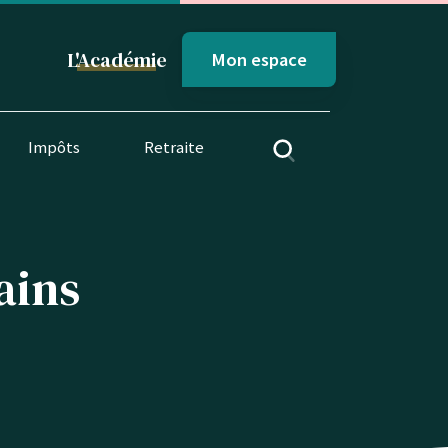
L'
Académi
e
Mon espace
Impôts
Retraite
ains