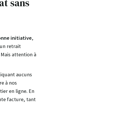
rat sans
nne initiative
,
un retrait
Mais attention à
!
pliquant aucuns
re à nos
ier en ligne. En
nte facture, tant