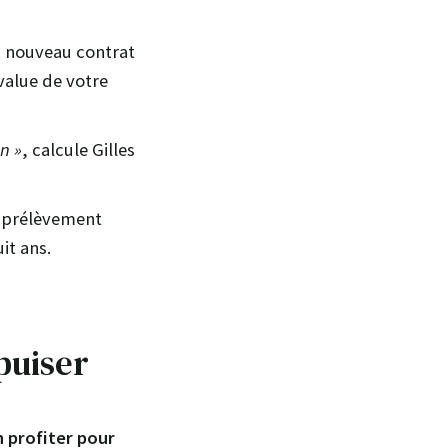
un nouveau contrat
value de votre
n »
, calcule Gilles
le prélèvement
it ans.
 puiser
n profiter pour