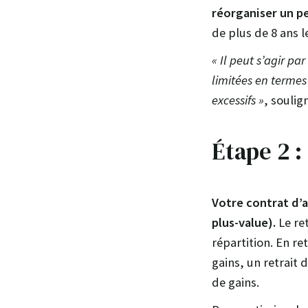
réorganiser un p
de plus de 8 ans 
« Il peut s’agir p
limitées en termes
excessifs »
, soulign
Étape 2 :
Votre contrat d’a
plus-value).
Le re
répartition. En r
gains, un retrait
de gains.