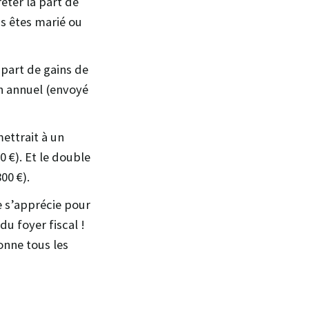
êter la part de
us êtes marié ou
 part de gains de
on annuel (envoyé
ettrait à un
0 €). Et le double
800 €).
e s’apprécie pour
du foyer fiscal !
onne tous les