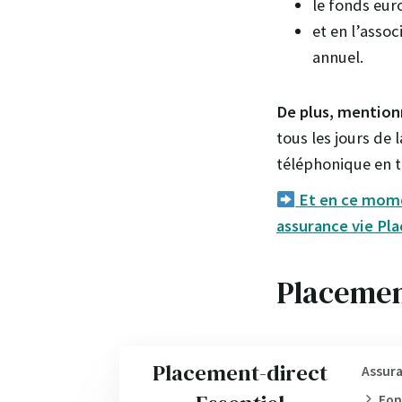
le fonds eur
et en l’asso
annuel.
De plus, mentionn
tous les jours de
téléphonique en tr
Et en ce mome
assurance vie Pla
Placemen
Placement-direct
Assura
Fon