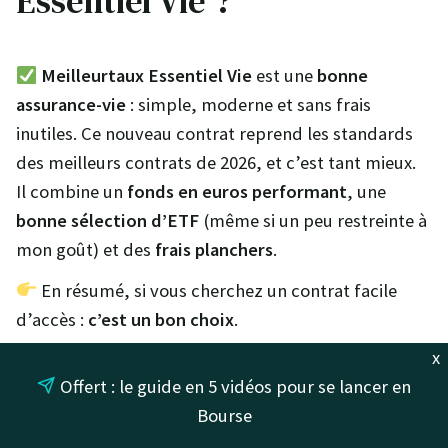
Essentiel Vie ?
Meilleurtaux Essentiel Vie
est une
bonne
assurance-vie
: simple, moderne et sans frais
inutiles. Ce nouveau contrat reprend les standards
des meilleurs contrats de 2026, et c’est tant mieux.
Il combine un
fonds en euros performant
, une
bonne sélection d’ETF
(même si un peu restreinte à
mon goût) et des
frais planchers
.
En résumé, si vous cherchez un contrat facile
d’accès :
c’est un bon choix
.
x
Une assurance vie pour quel profil
Offert : le guide en 5 vidéos pour se lancer en
?
Bourse