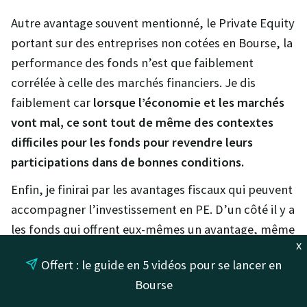
Autre avantage souvent mentionné, le Private Equity
portant sur des entreprises non cotées en Bourse, la
performance des fonds n’est que faiblement
corrélée à celle des marchés financiers. Je dis
faiblement car
lorsque l’économie et les marchés
vont mal, ce sont tout de même des contextes
difficiles pour les fonds pour revendre leurs
participations dans de bonnes conditions.
Enfin, je finirai par les avantages fiscaux qui peuvent
accompagner l’investissement en PE. D’un côté il y a
les fonds qui offrent eux-mêmes un avantage, même
x
si comme je l’ai dit plus haut, tous ne sont pas
Offert : le guide en 5 vidéos pour se lancer en
performants, donc attention. De l’autre, vous avez
Bourse
aussi désormais la possibilité d’investir dans des