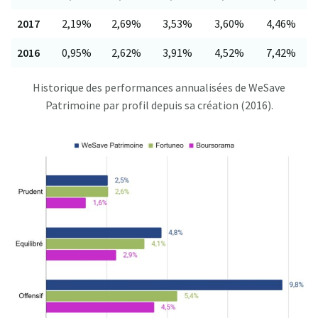
2017
2,19%
2,69%
3,53%
3,60%
4,46%
2016
0,95%
2,62%
3,91%
4,52%
7,42%
Historique des performances annualisées de WeSave
Patrimoine par profil depuis sa création (2016).