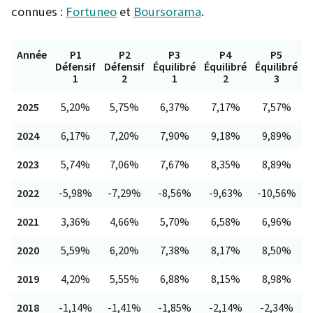
connues :
Fortuneo
et
Boursorama
.
Année
P1
P2
P3
P4
P5
Défensif
Défensif
Équilibré
Équilibré
Équilibré
O
1
2
1
2
3
2025
5,20%
5,75%
6,37%
7,17%
7,57%
2024
6,17%
7,20%
7,90%
9,18%
9,89%
2023
5,74%
7,06%
7,67%
8,35%
8,89%
2022
-5,98%
-7,29%
-8,56%
-9,63%
-10,56%
-
2021
3,36%
4,66%
5,70%
6,58%
6,96%
2020
5,59%
6,20%
7,38%
8,17%
8,50%
2019
4,20%
5,55%
6,88%
8,15%
8,98%
2018
-1,14%
-1,41%
-1,85%
-2,14%
-2,34%