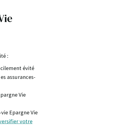
Vie
té :
acilement évité
des assurances-
Epargne Vie
-vie Epargne Vie
versifier votre