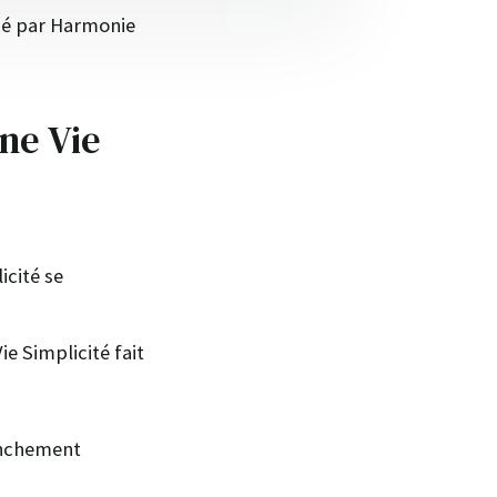
bué par Harmonie
ne Vie
cité se
e Simplicité fait
anchement