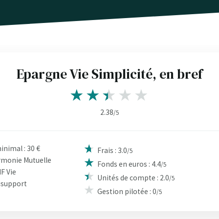
Epargne Vie Simplicité, en bref
2.38
/5
nimal : 30 €
Frais : 3.0
/5
armonie Mutuelle
Fonds en euros : 4.4
/5
IF Vie
Unités de compte : 2.0
/5
isupport
Gestion pilotée : 0
/5