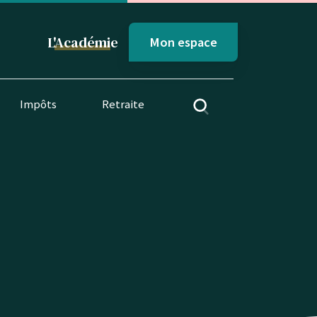
L'
Académi
e
Mon espace
Impôts
Retraite