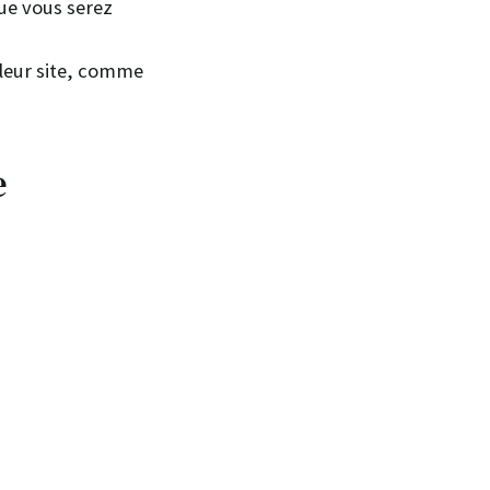
ue vous serez
 leur site, comme
e