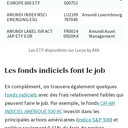
EUROPE 600 ETF
500753
AMUNDI INDEX MSCI
LU2109
Amundi Luxembourg
EMERGING ESG
787049
AMUNDI LABEL ISR ACT
FR0014
Amundi Asset
JAP ETF EUR
00SDK4
Management
Les ETF disponibles sur Lucya by AXA
Les fonds indiciels font le job
En complément, on trouvera également quelques
fonds indiciels
avec des frais relativement faibles qui
peuvent faire le job. Par exemple, le fonds
CM-AM
INDICIEL AMÉRIQUE 500 RC
investit dans les
principales actions américaines (
indice S&P 500
) et
prélève seulement 0,61% de frais de gestion