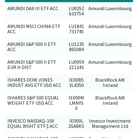
AMUNDI DAX III ETF ACC
LU0252
Amundi Luxembourg
633754
AMUNDI MSCI CHINA ETF
LU1841
Amundi Luxembourg
ACC
731745
AMUNDI S&P 500 II ETF
LU1135
Amundi Luxembourg
ACC
865084
AMUNDI S&P 500 II ETF
LU0959
Amundi Luxembourg
EUR H DIST
211243
ISHARES DOW JONES
IE00B5
BlackRock AM
INDUST AVG ETF USD ACC
3L4350
Ireland
ISHARES S&P 500 EQUAL
IE000M
BlackRock AM
WEIGHT ETF USD ACC
LMNYS
Ireland
0
INVESCO NASDAQ-100
IE000L
Invesco Investment
EQUAL WGHT ETF $ ACC
2SA8K5
Management Ltd