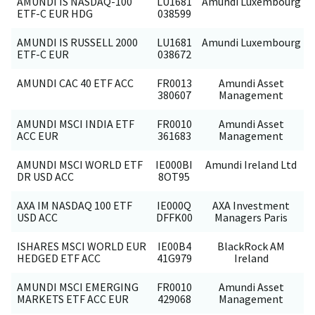
AMUNDI IS NASDAQ-100
LU1681
Amundi Luxembourg
ETF-C EUR HDG
038599
AMUNDI IS RUSSELL 2000
LU1681
Amundi Luxembourg
ETF-C EUR
038672
AMUNDI CAC 40 ETF ACC
FR0013
Amundi Asset
380607
Management
AMUNDI MSCI INDIA ETF
FR0010
Amundi Asset
ACC EUR
361683
Management
AMUNDI MSCI WORLD ETF
IE000BI
Amundi Ireland Ltd
DR USD ACC
8OT95
AXA IM NASDAQ 100 ETF
IE000Q
AXA Investment
USD ACC
DFFK00
Managers Paris
ISHARES MSCI WORLD EUR
IE00B4
BlackRock AM
HEDGED ETF ACC
41G979
Ireland
AMUNDI MSCI EMERGING
FR0010
Amundi Asset
MARKETS ETF ACC EUR
429068
Management