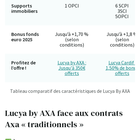
Supports
1 OPCI
6 SCPI
immobiliers
3SCI
5OPCI
Bonus fonds
Jusqu’à +1,70 %
Jusqu’à +1,8 %
euro 2025
(selon
(selon
conditions)
conditions)
Profitez de
Lucya by AXA :
Lucya Cardif :
l’offre !
Jusqu'à 350€
1,50% de bonus
offerts
offerts
Tableau comparatif des caractéristiques de Lucya By AXA
Lucya by AXA face aux contrats
Axa « traditionnels »