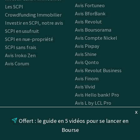
Avis Fortuneo
Les SCPI
Avis BforBank
Crowdfunding Immobilier
Avis Revolut
Investir en SCPI, notre avis
Avis Boursorama
SCPI en usufruit
Avis Compte Nickel
SCPI en nue-propriété
Avis Pixpay
SCPI sans frais
Avis Shine
Avis Iroko Zen
Avis Qonto
Avis Corum
Avis Revolut Business
Avis Finom
Avis Vivid
Avis Hello bank! Pro
Avis L by LCL Pro
x
Offert : le guide en 5 vidéos pour se lancer en
PLUS
Bourse
Glossaire financier
Économie