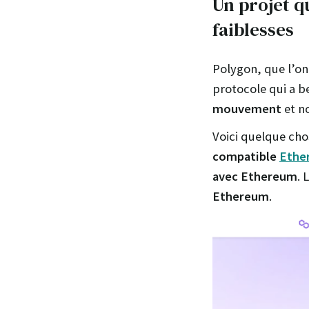
Un projet q
faiblesses
Polygon, que l’o
protocole qui a be
mouvement
et no
Voici quelque cho
compatible
Ethe
avec Ethereum
. 
Ethereum
.