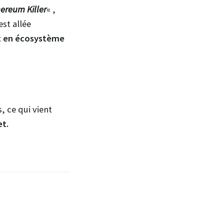
ereum Killer
« ,
est allée
t en écosystème
 ce qui vient
et.