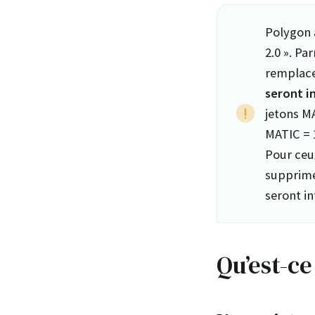
Polygon 
2.0 ». Pa
remplace
seront i
jetons M
MATIC = 
Pour ceu
supprimé
seront i
Qu’est-c