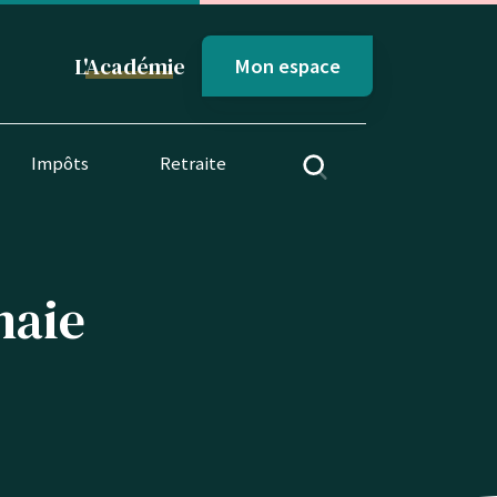
L'
Académi
e
Mon espace
Impôts
Retraite
naie