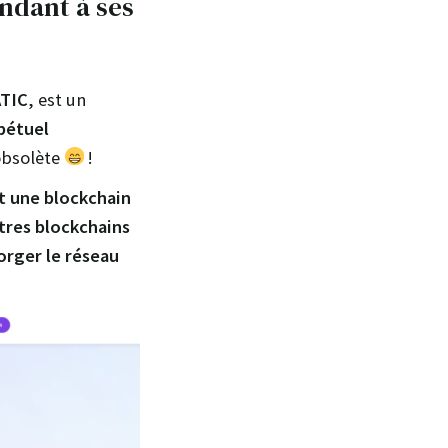
ndant à ses
TIC
, est un
pétuel
obsolète
!
t une blockchain
utres blockchains
rger le réseau