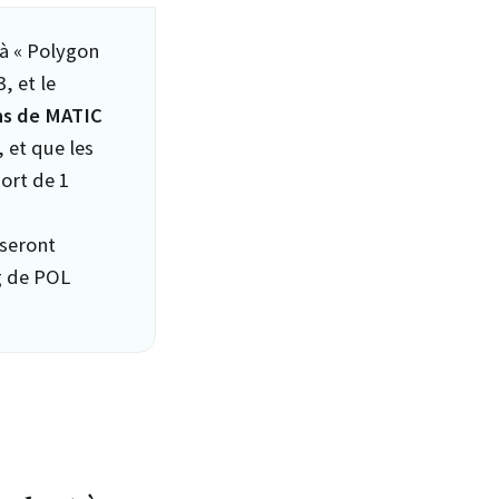
 à « Polygon
, et le
ns de MATIC
, et que les
ort de 1
 seront
g de POL