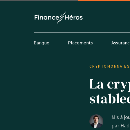
Banque
Placements
Assuranc
CRYPTOMONNAIE
La cry
stable
Mis à jou
par
Had