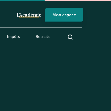
L'
Académi
e
Mon espace
Impôts
Retraite