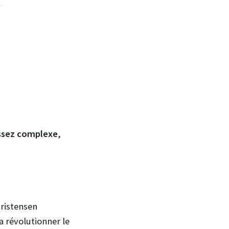
assez complexe
,
hristensen
a révolutionner le