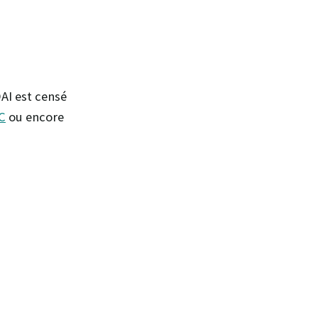
 DAI est censé
C
ou encore