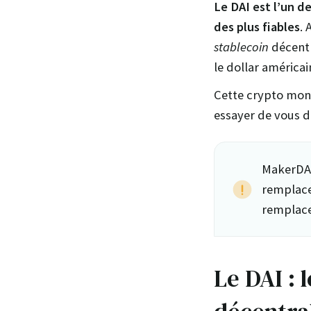
Le DAI est l’un d
des plus fiables
. 
stablecoin
décentr
le dollar américai
Cette crypto monn
essayer de vous dé
MakerDAO
remplace
remplace
Le DAI : 