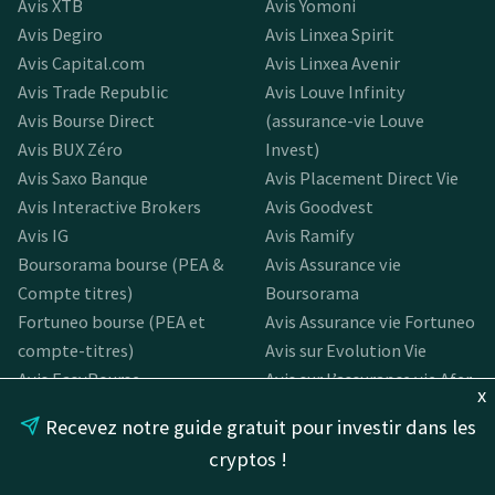
Avis XTB
Avis Yomoni
Avis Degiro
Avis Linxea Spirit
Avis Capital.com
Avis Linxea Avenir
Avis Trade Republic
Avis Louve Infinity
Avis Bourse Direct
(assurance-vie Louve
Avis BUX Zéro
Invest)
Avis Saxo Banque
Avis Placement Direct Vie
Avis Interactive Brokers
Avis Goodvest
Avis IG
Avis Ramify
Boursorama bourse (PEA &
Avis Assurance vie
Compte titres)
Boursorama
Fortuneo bourse (PEA et
Avis Assurance vie Fortuneo
compte-titres)
Avis sur Evolution Vie
Avis EasyBourse
Avis sur l’assurance vie Afer
x
Avis assurance vie
Recevez notre guide gratuit pour investir dans les
Cachemire 2
cryptos !