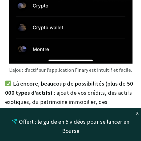
L’ajout d’actif sur l’application Finary est intuitif et facile.
Là encore, beaucoup de possibilités (plus de 50
000 types d’actifs)
: ajout de vos crédits, des actifs
exotiques, du patrimoine immobilier, des
successions reçues ou encore de vos SCPI.
x
Offert : le guide en 5 vidéos pour se lancer en
Avis Finary : mon retour
Bourse