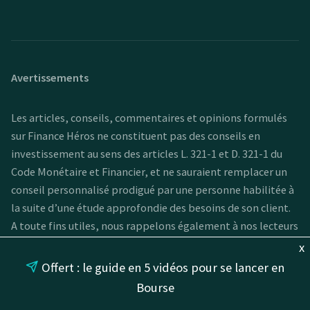
Avertissements
Les articles, conseils, commentaires et opinions formulés
sur Finance Héros ne constituent pas des conseils en
investissement au sens des articles L. 321-1 et D. 321-1 du
Code Monétaire et Financier, et ne sauraient remplacer un
conseil personnalisé prodigué par une personne habilitée à
la suite d’une étude approfondie des besoins de son client.
A toute fins utiles, nous rappelons également à nos lecteurs
que les performances passées ne préjugent pas des
x
performances futures et qu'investir comporte un risque de
Offert : le guide en 5 vidéos pour se lancer en
perte en capital.
Bourse
Certains produits d'investissement présentés sur ce site