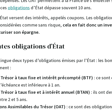
 dépenses. Les OAT permettent à la France de s’endetter 
 ces
obligations
d’État dépasse souvent 10 ans.
’État versent des intérêts, appelés coupons. Les obligatio
 considérées comme sans risque,
cela en fait donc un in
curiser son épargne.
ntes obligations d’État
ingue deux types d’obligations émises par l’État : les bon
ment :
Trésor à taux fixe et intérêt précompté (BTF)
: ce sont
’échéance est inférieure à 1 an.
Trésor à taux fixe et à intérêt annuel (BTAN)
: ils ont d
tre 2 et 5 ans.
ons Assimilables du Trésor (OAT)
: ce sont des obligatio