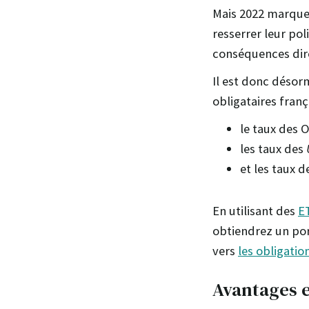
Mais 2022 marque u
resserrer leur po
conséquences dire
Il est donc désor
obligataires franç
le taux des 
les taux des
et les taux 
En utilisant des
ET
obtiendrez un port
vers
les obligatio
Avantages e