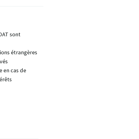
OAT sont
ions étrangères
evés
e en cas de
érêts