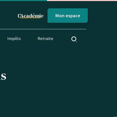
L'
Académi
e
Mon espace
Impôts
Retraite
ns