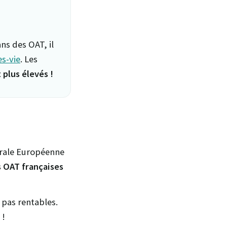
ns des OAT, il
s-vie
. Les
 plus élevés !
rale Européenne
s OAT françaises
 pas rentables.
 !