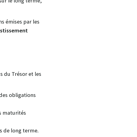
sur le long terme,
ns émises par les
vestissement
s du Trésor et les
 des obligations
es maturités
ns de long terme.