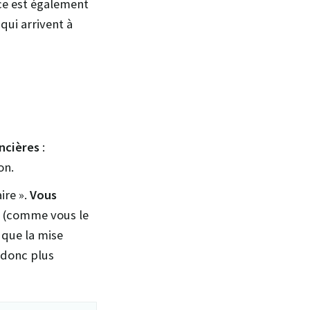
nce est également
qui arrivent à
ancières
:
on.
ire ».
Vous
(comme vous le
 que la mise
t donc plus