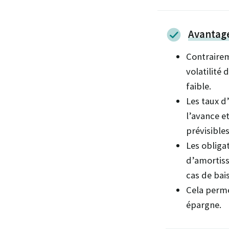
Avantag
Contrairem
volatilité 
faible.
Les taux d
l’avance e
prévisibles
Les obliga
d’amortiss
cas de bai
Cela perme
épargne.