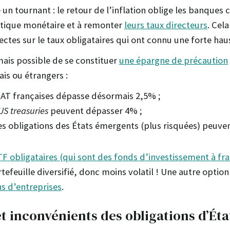
n tournant : le retour de l’inflation oblige les banques c
litique monétaire et à remonter
leurs taux directeurs
. Cela
ctes sur le taux obligataires qui ont connu une forte hau
mais possible de se constituer
une épargne de précaution
ais ou étrangers :
OAT françaises dépasse désormais 2,5% ;
US treasuries
peuvent dépasser 4% ;
des obligations des États émergents (plus risquées) peuve
F obligataires (qui sont des fonds d’investissement à frai
efeuille diversifié, donc moins volatil ! Une autre option
ns d’entreprises
.
t inconvénients des obligations d’Éta