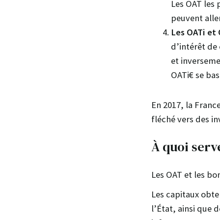
Les OAT les 
peuvent aller
Les OATi et
d’intérêt de
et inverseme
OATi€ se bas
En 2017, la Franc
fléché vers des in
À quoi serv
Les OAT et les bon
Les capitaux obten
l’État, ainsi que