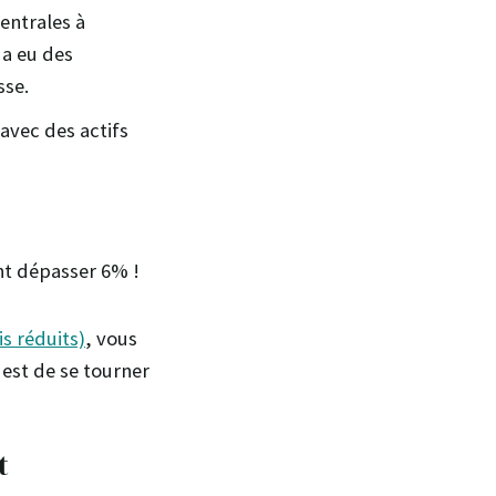
entrales à
 a eu des
sse.
avec des actifs
nt dépasser 6% !
s réduits)
, vous
 est de se tourner
t