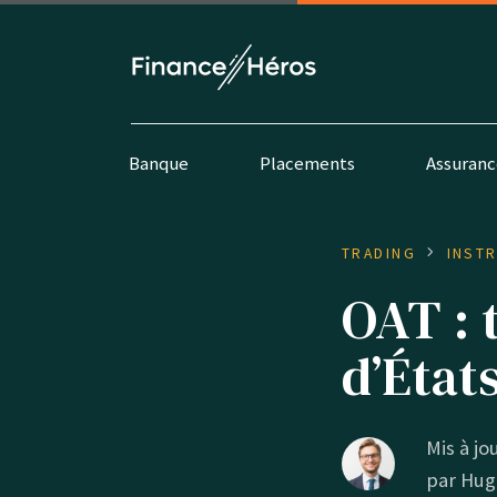
Banque
Placements
Assuranc
TRADING
INST
OAT : 
d’État
Mis à jou
par
Hug