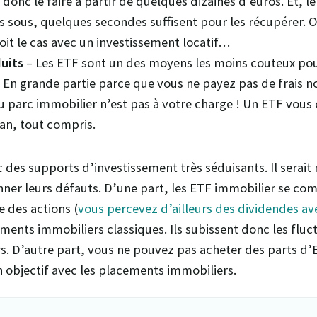
donc le faire à partir de quelques dizaines d’euros. Et, le
s sous, quelques secondes suffisent pour les récupérer. 
soit le cas avec un investissement locatif…
duits
– Les ETF sont un des moyens les moins couteux pou
. En grande partie parce que vous ne payez pas de frais n
du parc immobilier n’est pas à votre charge ! Un ETF vous 
an, tout compris.
 des supports d’investissement très séduisants. Il serait
ner leurs défauts. D’une part, les ETF immobilier se co
des actions (
vous percevez d’ailleurs des dividendes av
nts immobiliers classiques. Ils subissent donc les fluc
s. D’autre part, vous ne pouvez pas acheter des parts d’E
n objectif avec les placements immobiliers.