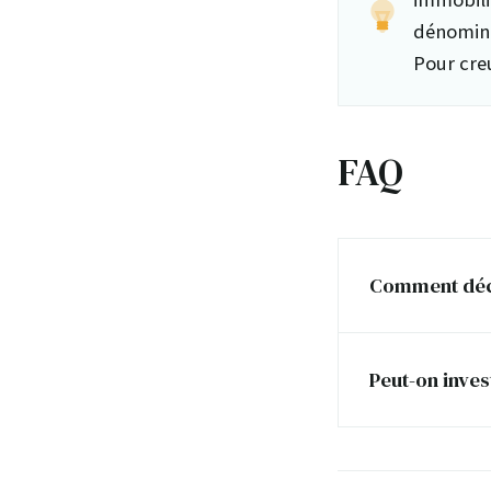
dénomina
Pour creu
FAQ
Comment décr
Peut-on inves