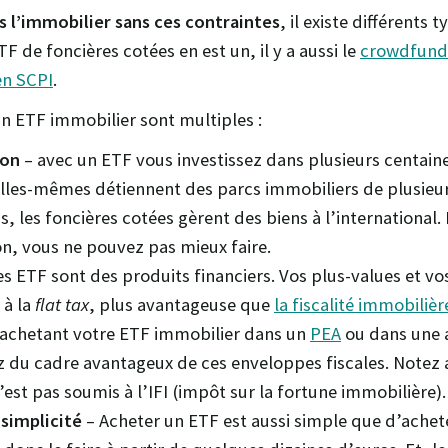
s l’immobilier sans ces contraintes
, il existe différents 
 de foncières cotées en est un, il y a aussi le
crowdfundi
en SCPI
.
n ETF immobilier sont multiples :
ion
– avec un ETF vous investissez dans plusieurs centain
elles-mêmes détiennent des parcs immobiliers de plusieu
s, les foncières cotées gèrent des biens à l’international.
ion, vous ne pouvez pas mieux faire.
es ETF sont des produits financiers. Vos plus-values et vo
 à la
flat tax
, plus avantageuse que
la fiscalité immobilièr
 achetant votre ETF immobilier dans un
PEA
ou dans une 
z du cadre avantageux de ces enveloppes fiscales. Notez 
est pas soumis à l’IFI (impôt sur la fortune immobilière).
 simplicité
– Acheter un ETF est aussi simple que d’achete