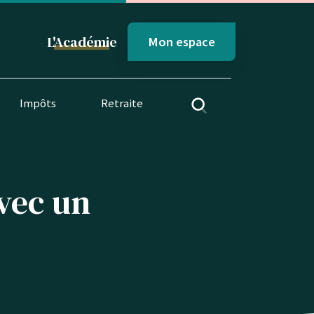
L'
Académi
e
Mon espace
Impôts
Retraite
avec un