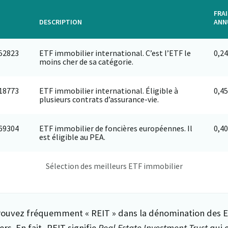
FRA
DESCRIPTION
ANN
52823
ETF immobilier international. C’est l’ETF le
0,2
moins cher de sa catégorie.
18773
ETF immobilier international. Éligible à
0,4
plusieurs contrats d’assurance-vie.
69304
ETF immobilier de foncières européennes. Il
0,4
est éligible au PEA.
Sélection des meilleurs ETF immobilier
rouvez fréquemment « REIT » dans la dénomination des 
rs. En fait, REIT signifie
Real Estate Investment Trust
qui e