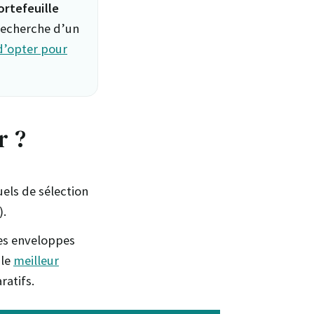
ortefeuille
 recherche d’un
d’opter pour
r ?
els de sélection
).
les enveloppes
 le
meilleur
ratifs.