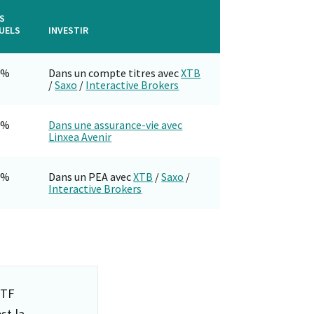
IS
UELS
INVESTIR
4%
Dans un compte titres avec
XTB
/
Saxo
/
Interactive Brokers
5%
Dans une assurance-vie avec
Linxea Avenir
0%
Dans un PEA avec
XTB
/
Saxo
/
Interactive Brokers
ETF
st la