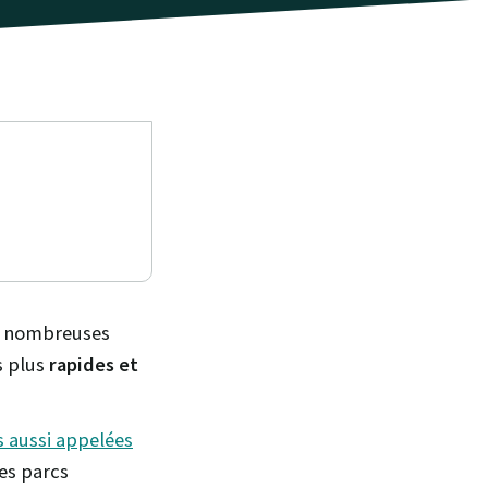
de nombreuses
s plus
rapides et
s aussi appelées
des parcs