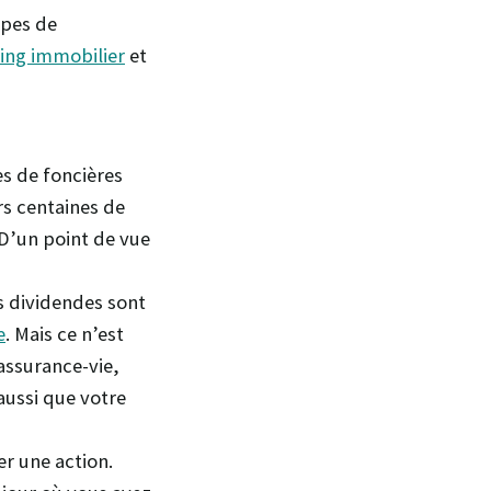
types de
ng immobilier
et
es de foncières
rs centaines de
 D’un point de vue
s dividendes sont
e
. Mais ce n’est
assurance-vie,
aussi que votre
r une action.