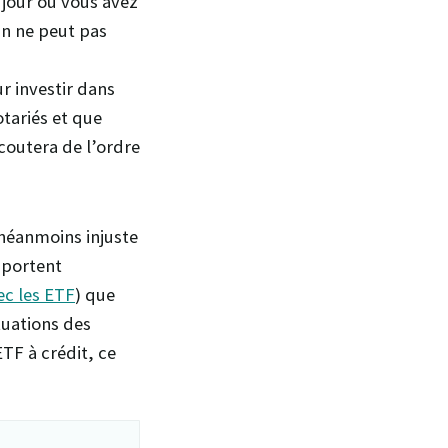
 jour où vous avez
On ne peut pas
r investir dans
otariés et que
coutera de l’ordre
 néanmoins injuste
mportent
ec les ETF
) que
tuations des
TF à crédit, ce