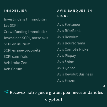
IMMOBILIER
AVIS BANQUES EN
LIGNE
Investir dans l’immobilier
Avis Fortuneo
Les SCPI
Avis BforBank
Crowdfunding Immobilier
Avis Revolut
Investir en SCPI, notre avis
Avis Boursorama
SCPI en usufruit
Avis Compte Nickel
SCPI en nue-propriété
Avis Pixpay
SCPI sans frais
Avis Shine
Avis Iroko Zen
Avis Qonto
Avis Corum
Avis Revolut Business
Avis Finom
x
Avis Vivid
Recevez notre guide gratuit pour investir dans les
Avis Hello bank! Pro
Avis L by LCL Pro
cryptos !