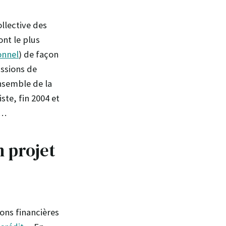
llective des
ont le plus
onnel
) de façon
issions de
ensemble de la
iste, fin 2004 et
s…
n projet
ons financières