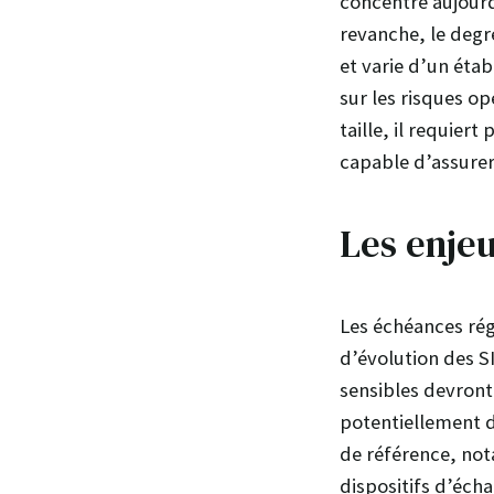
concentre aujourd’
revanche, le degr
et varie d’un établ
sur les risques o
taille, il requier
capable d’assure
Les enje
Les échéances ré
d’évolution des S
sensibles devront
potentiellement d
de référence, not
dispositifs d’éch