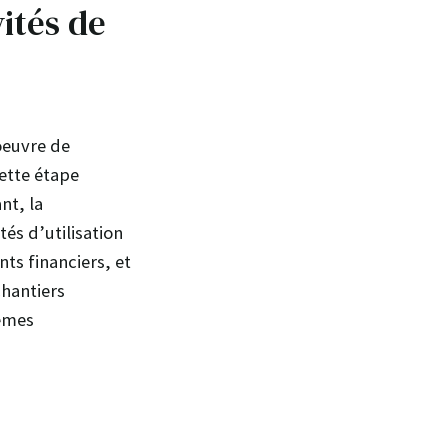
vités de
oeuvre de
Cette étape
nt, la
és d’utilisation
ts financiers, et
hantiers
tèmes