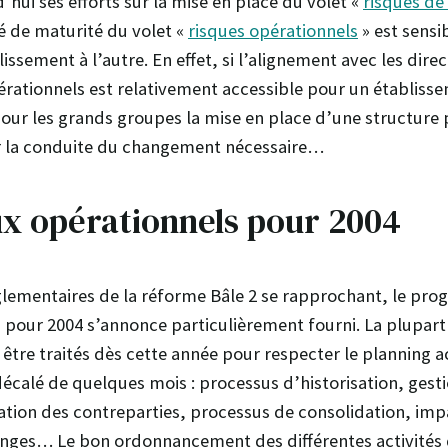
hui ses efforts sur la mise en place du volet «
risques de
é de maturité du volet «
risques opérationnels
» est sensi
issement à l’autre. En effet, si l’alignement avec les direc
pérationnels est relativement accessible pour un établiss
t pour les grands groupes la mise en place d’une structure 
r la conduite du changement nécessaire…
ux opérationnels pour 2004
glementaires de la réforme Bâle 2 se rapprochant, le pr
I pour 2004 s’annonce particulièrement fourni. La plupart
 être traités dès cette année pour respecter le planning
écalé de quelques mois : processus d’historisation, ges
ation des contreparties, processus de consolidation, impa
anges… Le bon ordonnancement des différentes activités