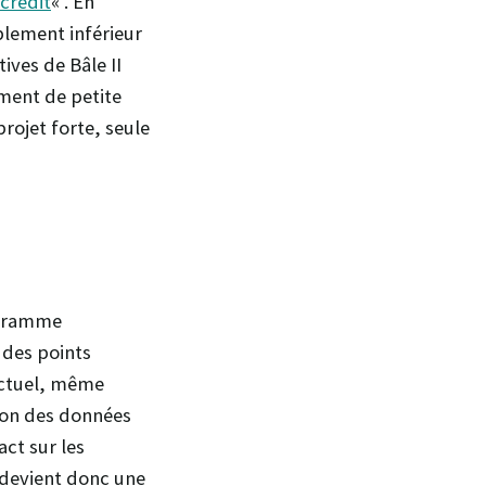
 crédit
« . En
blement inférieur
tives de Bâle II
ement de petite
projet forte, seule
ogramme
 des points
 actuel, même
tion des données
ct sur les
 devient donc une