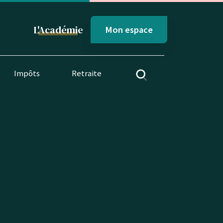
L'
Académi
e
Mon espace
Impôts
Retraite