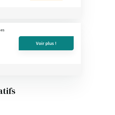
nes
Voir plus !
tifs