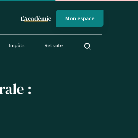
L'
Académi
e
Mon espace
Impôts
Retraite
ale :