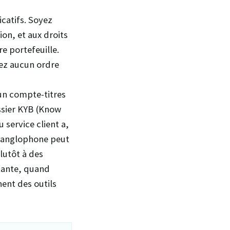
icatifs. Soyez
ion, et aux droits
e portefeuille.
sez aucun ordre
 un compte-titres
ssier KYB (Know
u service client a,
t anglophone peut
lutôt à des
itante, quand
hent des outils