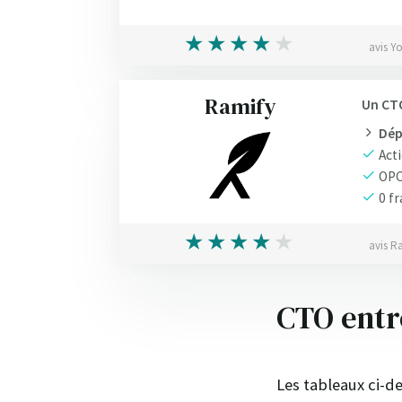
avis Y
Ramify
Un CTO
Dép
Acti
OP
0 fr
avis R
CTO entre
Les tableaux ci-d