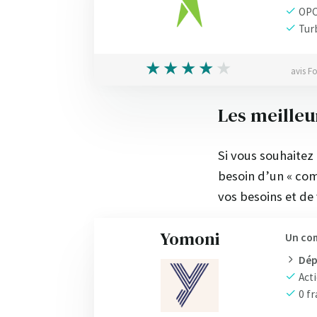
OP
Tur
avis F
Les meilleu
Si vous souhaitez 
besoin d’un « comp
vos besoins et de 
Yomoni
Un com
Dép
Acti
0 fr