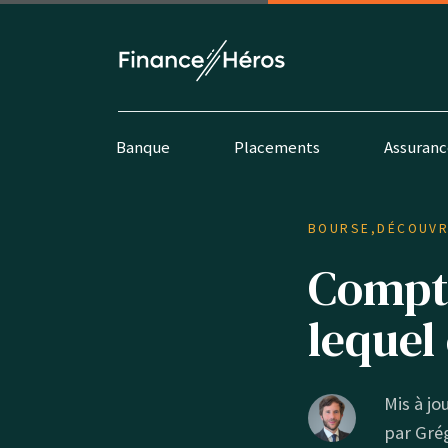
Banque
Placements
Assuranc
BOURSE
,
DÉCOUVR
Compte
lequel
Mis à jo
par
Grég