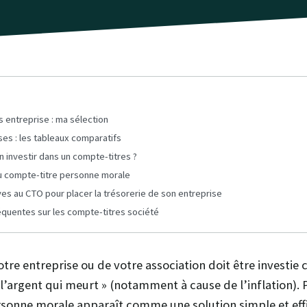
 entreprise : ma sélection
es : les tableaux comparatifs
 investir dans un compte-titres ?
du compte-titre personne morale
ves au CTO pour placer la trésorerie de son entreprise
équentes sur les compte-titres société
otre entreprise ou de votre association doit être investie c
 l’argent qui meurt » (notamment à cause de l’inflation). P
sonne morale apparaît comme une solution simple et effi