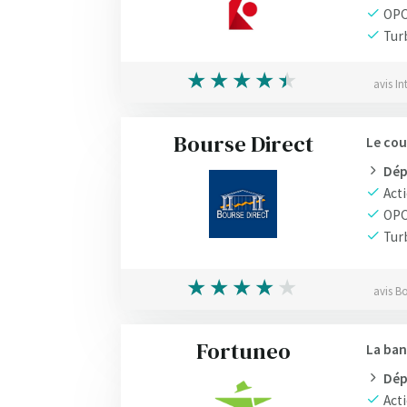
OP
Tur
avis In
Bourse Direct
Le cou
Dép
Acti
OP
Tur
avis Bo
Fortuneo
La ban
Dép
Acti