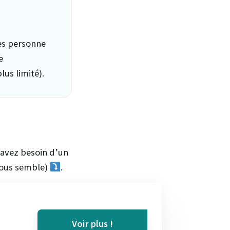
es personne
e
lus limité).
 avez besoin d’un
 vous semble)
.
Voir plus !