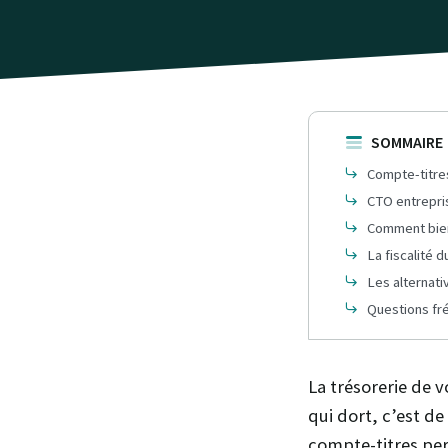
SOMMAIRE
Compte-titres
CTO entrepris
Comment bien
La fiscalité 
Les alternati
Questions fr
La trésorerie de v
qui dort, c’est de
compte-titres per