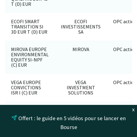
T (D) EUR
ECOFI SMART
ECOFI
OPC action
TRANSITION SI
INVESTISSEMENTS
3D EUR T (D) EUR
SA
MIROVA EUROPE
MIROVA
OPC action
ENVIRONMENTAL
EQUITY SI-NPF
(C) EUR
VEGA EUROPE
VEGA
OPC action
CONVICTIONS
INVESTMENT
ISR I (C) EUR
SOLUTIONS
x
DNCA INVEST
DNCA FINANCE
OPC action
BEYOND
Offert : le guide en 5 vidéos pour se lancer en
SEMPEROSA SI
(C) EUR
Bourse