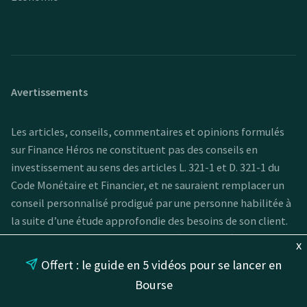
Avertissements
Les articles, conseils, commentaires et opinions formulés
sur Finance Héros ne constituent pas des conseils en
investissement au sens des articles L. 321-1 et D. 321-1 du
Code Monétaire et Financier, et ne sauraient remplacer un
conseil personnalisé prodigué par une personne habilitée à
la suite d’une étude approfondie des besoins de son client.
A toute fins utiles, nous rappelons également à nos lecteurs
x
que les performances passées ne préjugent pas des
Offert : le guide en 5 vidéos pour se lancer en
performances futures et qu'investir comporte un risque de
Bourse
perte en capital.